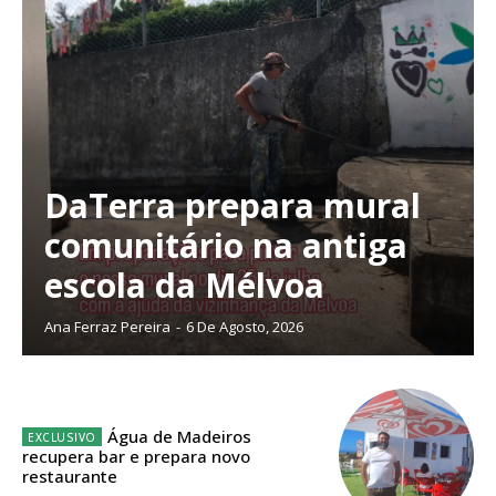
DaTerra prepara mural
comunitário na antiga
escola da Mélvoa
Ana Ferraz Pereira
-
6 De Agosto, 2026
Planos de Assinatura
Água de Madeiros
recupera bar e prepara novo
restaurante