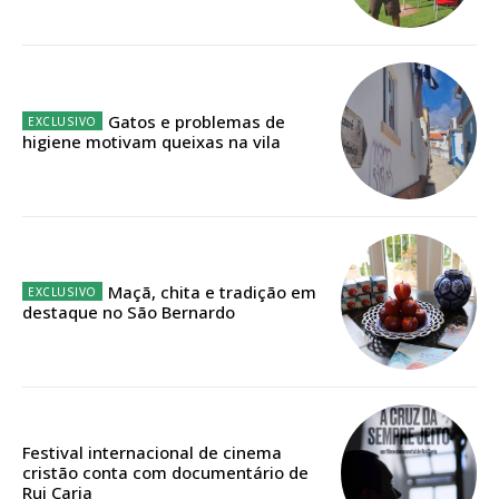
Faça-se assinante do Região de Cister e ajude-nos a manter este serviço
público!
Sendo assinante terá acesso a todos os conteúdos exclusivos e versões
digitais.
Escolha o plano de assinatura desejado:
Gatos e problemas de
higiene motivam queixas na vila
ASSINATURA
IMPRESSA
32
€
Maçã, chita e tradição em
destaque no São Bernardo
12 meses
Festival internacional de cinema
Edição em papel entregue à Quinta-feira em sua
cristão conta com documentário de
casa
Rui Caria