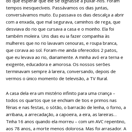
do que esperar que ele se dignasse a puxar-nos. Foram
tempos inesquecíveis. Passávamos os dias juntas,
conversávamos muito. Eu passava os dias descalça a abrir
com a enxada, que mal segurava, caminhos de rega, que
desviava do rio que cursava a casa e o moinho. Ela foi
também moleira. Uns dias eu ia fazer companhia às
mulheres que no rio lavavam cenouras, e roupa branca,
que corava ao sol. Foram-me ainda oferecidos 2 patos,
que eu levava ao rio, diariamente. A minha avó era terna e
exigente, educadora e amorosa. Os nossos serões
terminavam sempre à lareira, conversando, depois de
vermos o único momento de televisão, a TV Rural.
A casa dela era um mistério infinito para uma criança –
todos os quartos que se enchiam de tios e primos nas
férias e nas festas, o sótão, o barracão de lenha, o forno, a
arribana, a arrecadação, a capoeira, a eira, as lareiras…
Tinha 16 anos quando ela morreu – com um AVC repentino,
aos 78 anos, a morte menos dolorosa. Mas foi arrasador. A