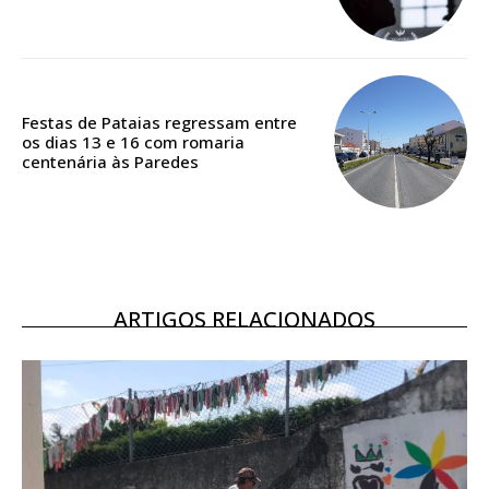
Acesso ao conteúdo online
Acesso aos conteúdos Exclusivos para
assinantes
Ofertas para assinatura anual
Festas de Pataias regressam entre
os dias 13 e 16 com romaria
Escolha o plano
centenária às Paredes
ASSINATURA
DIGITAL ANUAL
ARTIGOS RELACIONADOS
16
€
12 meses