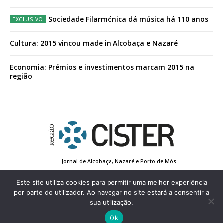
Sociedade Filarmónica dá música há 110 anos
Cultura: 2015 vincou made in Alcobaça e Nazaré
Economia: Prémios e investimentos marcam 2015 na
região
Jornal de Alcobaça, Nazaré e Porto de Mós
Estatuto Editorial
Contactos
Política de Privacidade
Conta de Registo
Edição Impressa
Este site utiliza cookies para permitir uma melhor experiência
por parte do utilizador. Ao navegar no site estará a consentir a
sua utilização.
© 2022 Região de Cister - Todos os direitos reservados.
Ok