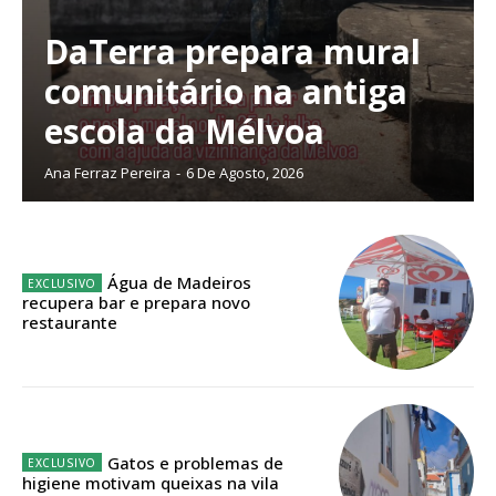
DaTerra prepara mural
comunitário na antiga
Planos de Assinatura
escola da Mélvoa
Ana Ferraz Pereira
-
6 De Agosto, 2026
Faça-se assinante do Região de Cister e ajude-nos a manter este serviço
público!
Sendo assinante terá acesso a todos os conteúdos exclusivos e versões
digitais.
Escolha o plano de assinatura desejado:
Água de Madeiros
recupera bar e prepara novo
restaurante
ASSINATURA
IMPRESSA
32
€
Gatos e problemas de
higiene motivam queixas na vila