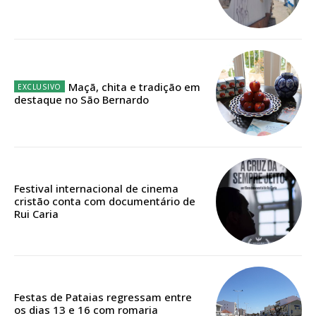
12 meses
Edição em papel entregue à Quinta-feira em sua
Maçã, chita e tradição em
casa
destaque no São Bernardo
Acesso ao conteúdo online
Acesso aos conteúdos Exclusivos para
assinantes
Ofertas para assinatura anual
Festival internacional de cinema
cristão conta com documentário de
Escolha o plano
Rui Caria
ASSINATURA
Festas de Pataias regressam entre
DIGITAL ANUAL
os dias 13 e 16 com romaria