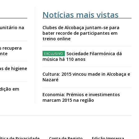
Notícias mais vistas
unitário na
Clubes de Alcobaça juntam-se para
bater recorde de participantes em
treino online
s recupera
ante
Sociedade Filarmónica dá
música há 110 anos
s de higiene
Cultura: 2015 vincou made in Alcobaça e
Nazaré
adição em
Economia: Prémios e investimentos
marcam 2015 na região
ítica de Privacidade
Conta de Registo
Edição Impressa