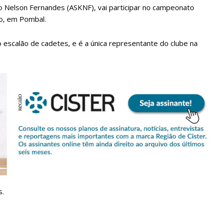
o Nelson Fernandes (ASKNF), vai participar no campeonato
o, em Pombal.
 escalão de cadetes, e é a única representante do clube na
lanos de Assinatu
 assinante do Região de Cister e ajude-nos a manter este serviço 
Sendo assinante terá acesso a todos os conteúdos exclusivos e versões digitais.
Escolha o plano de assinatura desejado:
s.