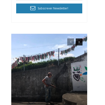
Subscrever Newsletter!
ra
público!