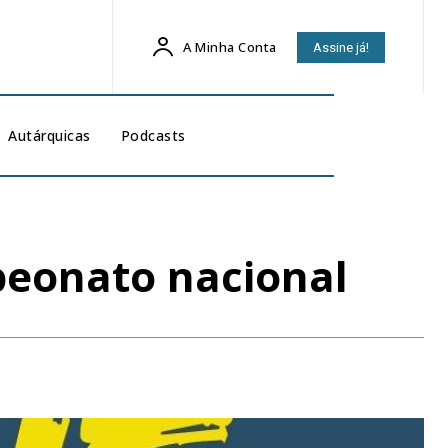
A Minha Conta
Assine já!
Autárquicas
Podcasts
peonato nacional