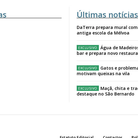
as
Últimas notícias
DaTerra prepara mural com
antiga escola da Mélvoa
Água de Madeiro
bar e prepara novo restaur
Gatos e problema
motivam queixas na vila
Maçã, chita e tr
destaque no São Bernardo
Estatuto Editorial
Contactos
Pol