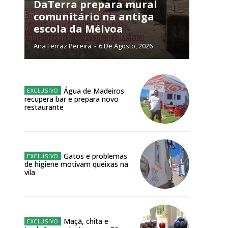
NATURA
DaTerra prepara mural
L ANUAL
comunitário na antiga
escola da Mélvoa
6
€
Ana Ferraz Pereira
-
6 De Agosto, 2026
meses
o online
Água de Madeiros
recupera bar e prepara novo
os Exclusivos para
restaurante
atura anual
Gatos e problemas
 o plano
de higiene motivam queixas na
vila
Maçã, chita e