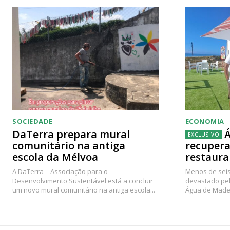
SOCIEDADE
ECONOMIA
DaTerra prepara mural
Á
comunitário na antiga
recupera
escola da Mélvoa
restaura
A DaTerra – Associação para o
Menos de seis
Desenvolvimento Sustentável está a concluir
devastado pel
um novo mural comunitário na antiga escola...
Água de Madei