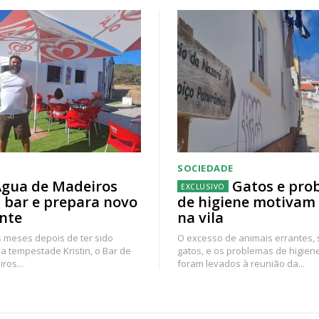
SOCIEDADE
gua de Madeiros
Gatos e pro
 bar e prepara novo
de higiene motivam
nte
na vila
 meses depois de ter sido
O excesso de animais errantes,
a tempestade Kristin, o Bar de
gatos, e os problemas de higien
ros...
foram levados à reunião da...