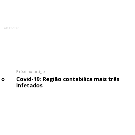
ATURA
ASSI
ESSA
DIGITA
2
€
1
AD Footer
eses
12 
regue à Quinta-feira
Acesso ao conteúd
Acesso aos conteúd
 online
assinantes
Próximo artigo
os Exclusivos para
Ofertas para assin
 o
Covid-19: Região contabiliza mais três
infetados
tura anual
Escolha
 o plano