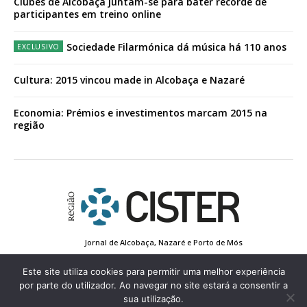
Clubes de Alcobaça juntam-se para bater recorde de
participantes em treino online
Sociedade Filarmónica dá música há 110 anos
Cultura: 2015 vincou made in Alcobaça e Nazaré
Economia: Prémios e investimentos marcam 2015 na
região
Jornal de Alcobaça, Nazaré e Porto de Mós
Estatuto Editorial
Contactos
Política de Privacidade
Conta de Registo
Edição Impressa
Este site utiliza cookies para permitir uma melhor experiência
por parte do utilizador. Ao navegar no site estará a consentir a
sua utilização.