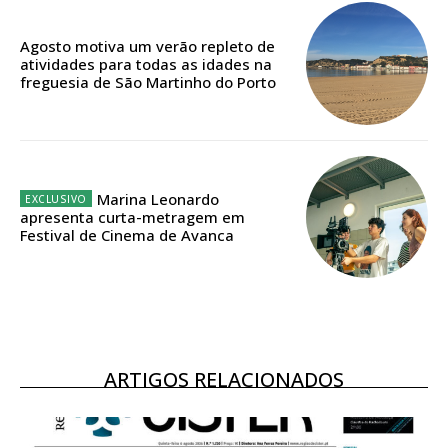
Acesso ao conteúdo online
Agosto motiva um verão repleto de
Acesso aos conteúdos Exclusivos para
atividades para todas as idades na
assinantes
freguesia de São Martinho do Porto
Ofertas para assinatura anual
Escolha o plano
Marina Leonardo
apresenta curta-metragem em
Festival de Cinema de Avanca
ASSINATURA
DIGITAL ANUAL
16
€
ARTIGOS RELACIONADOS
12 meses