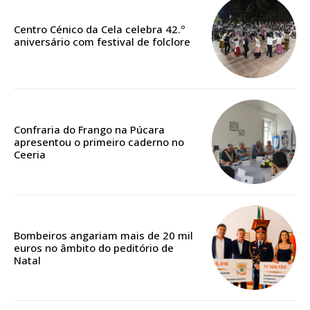
Faça-se assinante do Região de Cister e ajude-nos a manter este serviço
público!
Centro Cénico da Cela celebra 42.º
aniversário com festival de folclore
Sendo assinante terá acesso a todos os conteúdos exclusivos e versões
digitais.
Escolha o plano de assinatura desejado:
Confraria do Frango na Púcara
apresentou o primeiro caderno no
Ceeria
ASSINATURA
IMPRESSA
32
€
Bombeiros angariam mais de 20 mil
12 meses
euros no âmbito do peditório de
Natal
Edição em papel entregue à Quinta-feira em sua
casa