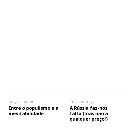
Artigo anterior
Próximo artigo
Entre o populismo e a
A Rússia faz-nos
inevitabilidade
falta (mas não a
qualquer preço!)