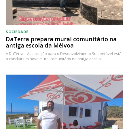
SOCIEDADE
DaTerra prepara mural comunitário na
antiga escola da Mélvoa
A DaTerra – Associação para o Desenvolvimento Sustentável está
a concluir um novo mural comunitário na antiga escola...