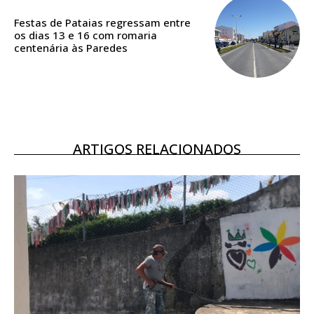
DIGITAL ANUAL
Festas de Pataias regressam entre
16
€
os dias 13 e 16 com romaria
centenária às Paredes
12 meses
Acesso ao conteúdo online
ARTIGOS RELACIONADOS
Acesso aos conteúdos Exclusivos para
assinantes
Ofertas para assinatura anual
Escolha o plano