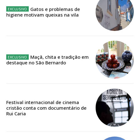
32
€
Gatos e problemas de
higiene motivam queixas na vila
12 meses
Edição em papel entregue à Quinta-feira em sua
casa
Maçã, chita e tradição em
Acesso ao conteúdo online
destaque no São Bernardo
Acesso aos conteúdos Exclusivos para
assinantes
Ofertas para assinatura anual
Festival internacional de cinema
Escolha o plano
cristão conta com documentário de
Rui Caria
ASSINATURA