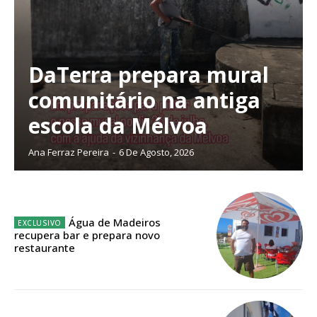
DaTerra prepara mural
Planos de Assinatura
comunitário na antiga
escola da Mélvoa
Faça-se assinante do Região de Cister e ajude-nos a manter este serviço
público!
Ana Ferraz Pereira
-
6 De Agosto, 2026
Sendo assinante terá acesso a todos os conteúdos exclusivos e versões
digitais.
Escolha o plano de assinatura desejado:
Água de Madeiros
recupera bar e prepara novo
restaurante
ASSINATURA
IMPRESSA