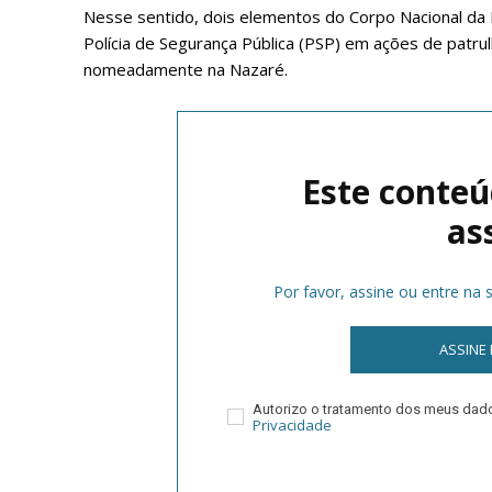
Nesse sentido, dois elementos do Corpo Nacional da
Polícia de Segurança Pública (PSP) em ações de patrul
nomeadamente na Nazaré.
Este conteú
as
P
Por favor, assine ou entre na
Faça-se
ASSINE
Autorizo o tratamento dos meus da
Privacidade