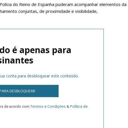
 Polícia do Reino de Espanha puderam acompanhar elementos da
hamento conjuntas, de proximidade e visibilidade,
do é apenas para
sinantes
lanos de Assinatu
 sua conta para desbloquear este conteúdo.
 assinante do Região de Cister e ajude-nos a manter este serviço 
 PARA DESBLOQUEAR
Sendo assinante terá acesso a todos os conteúdos exclusivos e versões digitais.
Escolha o plano de assinatura desejado:
Termos e Condições
Política de
dos de acordo com
&