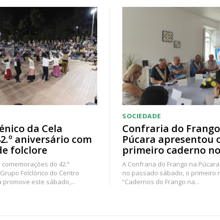
SOCIEDADE
énico da Cela
Confraria do Frango
42.º aniversário com
Púcara apresentou 
de folclore
primeiro caderno no
 comemorações do 42.º
A Confraria do Frango na Púcara
 Grupo Folclórico do Centro
no passado sábado, o primeiro
a promove este sábado,...
“Cadernos do Frango na...