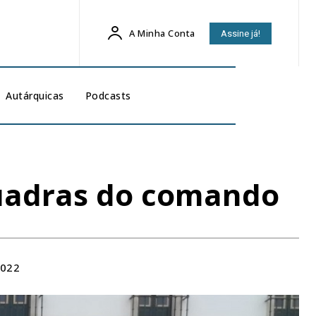
A Minha Conta
Assine já!
Autárquicas
Podcasts
quadras do comando
2022