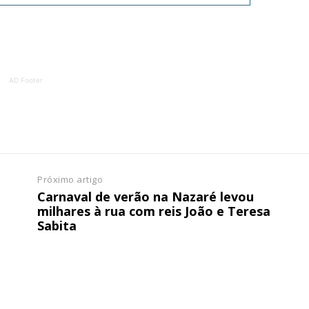
ATURA
ASSI
ESSA
DIGITA
2
€
1
AD Footer
eses
12 
regue à Quinta-feira
Acesso ao conteúd
Acesso aos conteúd
 online
assinantes
os Exclusivos para
Ofertas para assin
Próximo artigo
Carnaval de verão na Nazaré levou
milhares à rua com reis João e Teresa
tura anual
Escolha
Sabita
 o plano