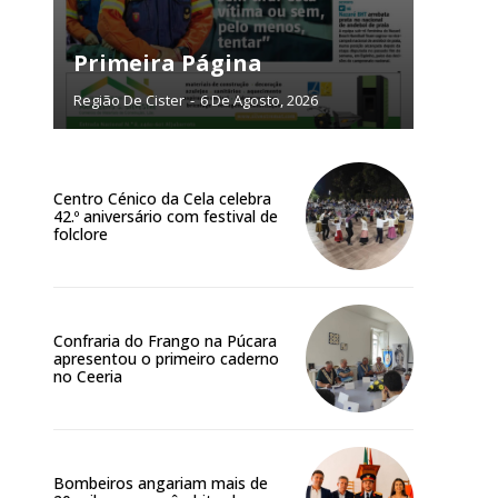
NATURA
L ANUAL
Primeira Página
6
€
Região De Cister
-
6 De Agosto, 2026
meses
Centro Cénico da Cela celebra
o online
42.º aniversário com festival de
os Exclusivos para
folclore
atura anual
Confraria do Frango na Púcara
 o plano
apresentou o primeiro caderno
no Ceeria
Bombeiros angariam mais de