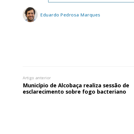
ASSIN
IMPR
Eduardo Pedrosa Marques
3
12 m
Edição em papel ent
em sua casa
Acesso ao conteúdo
Acesso aos conteúd
Artigo anterior
assinantes
Município de Alcobaça realiza sessão de
esclarecimento sobre fogo bacteriano
Ofertas para assina
Escolha