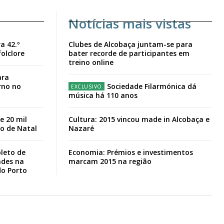
Notícias mais vistas
a 42.º
Clubes de Alcobaça juntam-se para
folclore
bater recorde de participantes em
treino online
ara
rno no
Sociedade Filarmónica dá
música há 110 anos
e 20 mil
Cultura: 2015 vincou made in Alcobaça e
io de Natal
Nazaré
leto de
Economia: Prémios e investimentos
ades na
marcam 2015 na região
do Porto