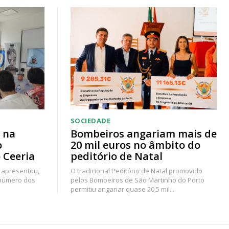
SOCIEDADE
 na
Bombeiros angariam mais de
o
20 mil euros no âmbito do
 Ceeria
peditório de Natal
 apresentou,
O tradicional Peditório de Natal promovido
 número dos
pelos Bombeiros de São Martinho do Porto
permitiu angariar quase 20,5 mil...