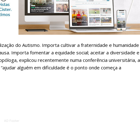
Sendo assinante terá acesso a todos os conteúdos exclusivos e versões digitais.
Escolha o plano de assinatura desejado:
ATURA
ASSI
alização do Autismo. Importa cultivar a fraternidade e humanidade
ESSA
DIGITA
usa. Importa fomentar a equidade social; aceitar a diversidade e
2
€
1
póloga, explicou recentemente numa conferência universitária, a
 “ajudar alguém em dificuldade é o ponto onde começa a
eses
12 
regue à Quinta-feira
Acesso ao conteúd
Acesso aos conteúd
 online
assinantes
os Exclusivos para
Ofertas para assin
AD Footer
tura anual
Escolha