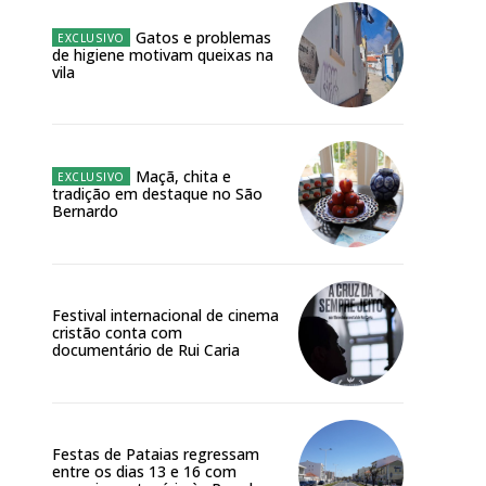
Gatos e problemas
de higiene motivam queixas na
vila
NATURA
L ANUAL
Maçã, chita e
tradição em destaque no São
6
€
Bernardo
meses
Festival internacional de cinema
o online
cristão conta com
documentário de Rui Caria
os Exclusivos para
atura anual
Festas de Pataias regressam
entre os dias 13 e 16 com
 o plano