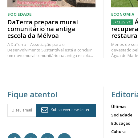
SOCIEDADE
ECONOMIA
DaTerra prepara mural
Á
comunitário na antiga
recupera
escola da Mélvoa
restaura
A DaTerra – Associação para o
Menos de seis
Desenvolvimento Sustentável está a concluir
devastado pel
um novo mural comunitário na antiga escola...
Água de Madei
Fique atento!
Editori
Últimas
Subscrever newsletter!
Sociedade
Educação
Cultura