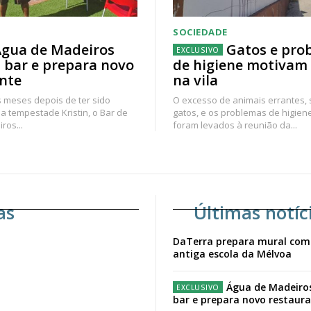
SOCIEDADE
gua de Madeiros
Gatos e pro
 bar e prepara novo
de higiene motivam
nte
na vila
 meses depois de ter sido
O excesso de animais errantes,
a tempestade Kristin, o Bar de
gatos, e os problemas de higien
ros...
foram levados à reunião da...
as
Últimas notíc
DaTerra prepara mural com
antiga escola da Mélvoa
Água de Madeiro
bar e prepara novo restaur