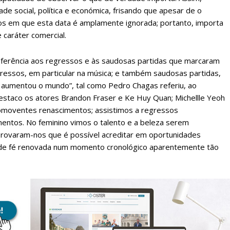
ade social, política e económica, frisando que apesar de o
os em que esta data é amplamente ignorada; portanto, importa
 caráter comercial.
referência aos regressos e às saudosas partidas que marcaram
essos, em particular na música; e também saudosas partidas,
 aumentou o mundo”, tal como Pedro Chagas referiu, ao
estaco os atores Brandon Fraser e Ke Huy Quan; Michellle Yeoh
comoventes renascimentos; assistimos a regressos
ntos. No feminino vimos o talento e a beleza serem
Provaram-nos que é possível acreditar em oportunidades
 de fé renovada num momento cronológico aparentemente tão
lanos de Assinatu
 assinante do Região de Cister e ajude-nos a manter este serviço 