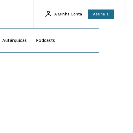
A Minha Conta
Assine já!
Autárquicas
Podcasts