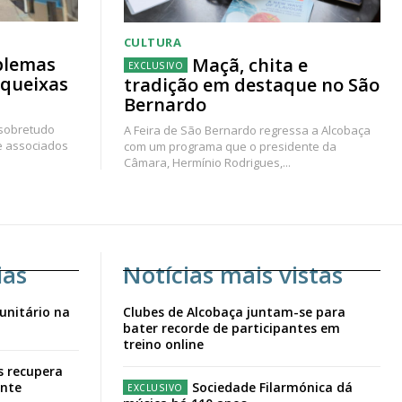
CULTURA
blemas
Maçã, chita e
 queixas
tradição em destaque no São
Bernardo
 sobretudo
A Feira de São Bernardo regressa a Alcobaça
e associados
com um programa que o presidente da
Câmara, Hermínio Rodrigues,...
ias
Notícias mais vistas
unitário na
Clubes de Alcobaça juntam-se para
bater recorde de participantes em
treino online
s recupera
ante
Sociedade Filarmónica dá