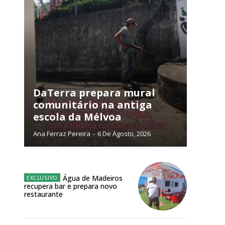
DaTerra prepara mural
comunitário na antiga
escola da Mélvoa
Ana Ferraz Pereira
-
6 De Agosto, 2026
ra
Água de Madeiros
recupera bar e prepara novo
restaurante
público!