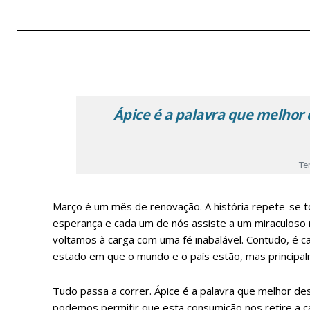
Ápice é a palavra que melhor 
Te
Março é um mês de renovação. A história repete-se to
esperança e cada um de nós assiste a um miraculoso
voltamos à carga com uma fé inabalável. Contudo, é ca
estado em que o mundo e o país estão, mas principa
Tudo passa a correr. Ápice é a palavra que melhor de
podemos permitir que esta consumição nos retire a c