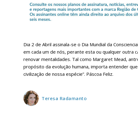
ASSIN
Dia 2 de Abril assinala-se o Dia Mundial da Conscienci
IMPR
em cada um de nós, perante esta ou qualquer outra ca
3
renovar mentalidades. Tal como Margaret Mead, antro
propósito da evolução humana, importa entender que
civilização de nossa espécie”. Páscoa Feliz.
12 m
Edição em papel ent
Teresa Radamanto
em sua casa
Acesso ao conteúdo
Acesso aos conteúd
assinantes
Ofertas para assina