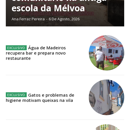
escola da Mélvoa
Ana Ferraz Pereira
-
6 De Agosto, 2026
Água de Madeiros
recupera bar e prepara novo
restaurante
Planos de Assinatura
Gatos e problemas de
Faça-se assinante do Região de Cister e ajude-nos a manter este serviço
higiene motivam queixas na vila
público!
Sendo assinante terá acesso a todos os conteúdos exclusivos e versões
digitais.
Escolha o plano de assinatura desejado: