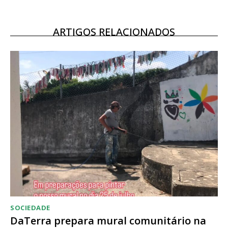
Escolha o plano
ARTIGOS RELACIONADOS
ASSINATURA
DIGITAL ANUAL
16
€
12 meses
Acesso ao conteúdo online
Acesso aos conteúdos Exclusivos para
assinantes
SOCIEDADE
Ofertas para assinatura anual
DaTerra prepara mural comunitário na