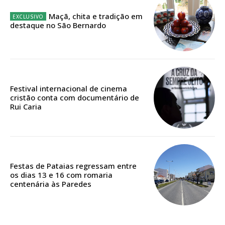
Maçã, chita e tradição em
destaque no São Bernardo
ASSINATURA
IMPRESSA
32
€
Festival internacional de cinema
cristão conta com documentário de
12 meses
Rui Caria
Edição em papel entregue à Quinta-feira em sua
casa
Festas de Pataias regressam entre
Acesso ao conteúdo online
os dias 13 e 16 com romaria
centenária às Paredes
Acesso aos conteúdos Exclusivos para
assinantes
Ofertas para assinatura anual