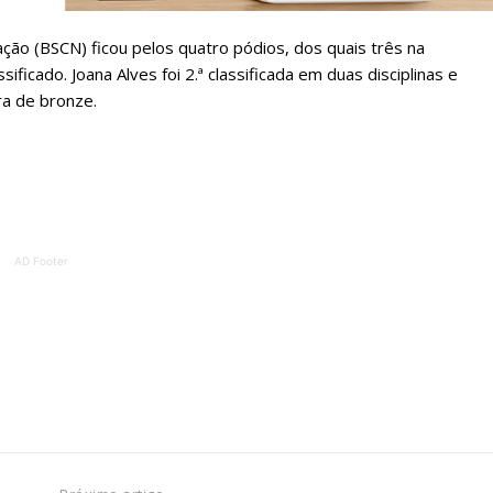
ATURA
ASSI
ão (BSCN) ficou pelos quatro pódios, dos quais três na
ESSA
DIGITA
ficado. Joana Alves foi 2.ª classificada em duas disciplinas e
a de bronze.
2
€
1
eses
12 
regue à Quinta-feira
Acesso ao conteúd
AD Footer
Acesso aos conteúd
 online
assinantes
os Exclusivos para
Ofertas para assin
tura anual
Escolha
 o plano