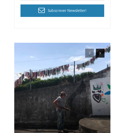
Subscrever Newsletter!
ra
público!