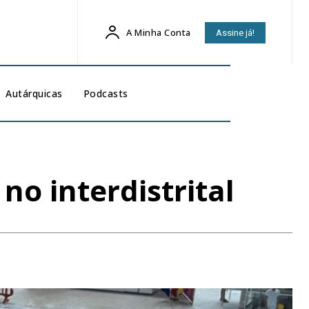
A Minha Conta
Assine já!
Autárquicas
Podcasts
o interdistrital