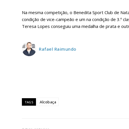
ASSIN
Na mesma competição, o Benedita Sport Club de Nataç
IMPR
condição de vice-campeão e um na condição de 3.º classi
Teresa Lopes conseguiu uma medalha de prata e outr
3
12 m
Rafael Raimundo
Edição em papel ent
em sua casa
Acesso ao conteúdo
Acesso aos conteúd
assinantes
Ofertas para assina
Alcobaça
TAGS
Escolha