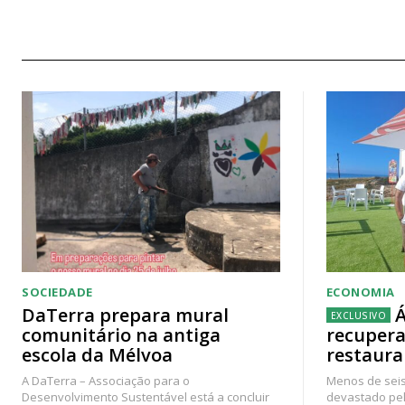
SOCIEDADE
ECONOMIA
DaTerra prepara mural
Á
comunitário na antiga
recupera
escola da Mélvoa
restaura
A DaTerra – Associação para o
Menos de seis
Desenvolvimento Sustentável está a concluir
devastado pel