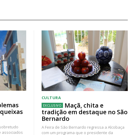
CULTURA
blemas
Maçã, chita e
 queixas
tradição em destaque no São
Bernardo
 sobretudo
A Feira de São Bernardo regressa a Alcobaça
e associados
com um programa que o presidente da