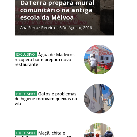
DaTerra prepara mural
comunitário na antiga
NATURA
escola da Mélvoa
L ANUAL
Ana Ferraz Pereira
-
6 De Agosto, 2026
6
€
meses
Água de Madeiros
recupera bar e prepara novo
restaurante
o online
os Exclusivos para
atura anual
Gatos e problemas
de higiene motivam queixas na
vila
 o plano
Maçã, chita e