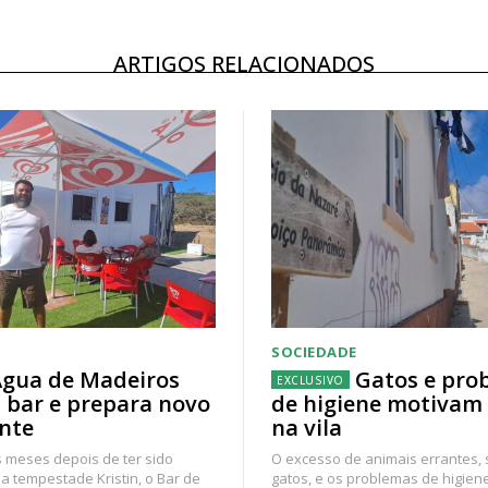
ARTIGOS RELACIONADOS
SOCIEDADE
gua de Madeiros
Gatos e pro
 bar e prepara novo
de higiene motivam
nte
na vila
 meses depois de ter sido
O excesso de animais errantes,
a tempestade Kristin, o Bar de
gatos, e os problemas de higien