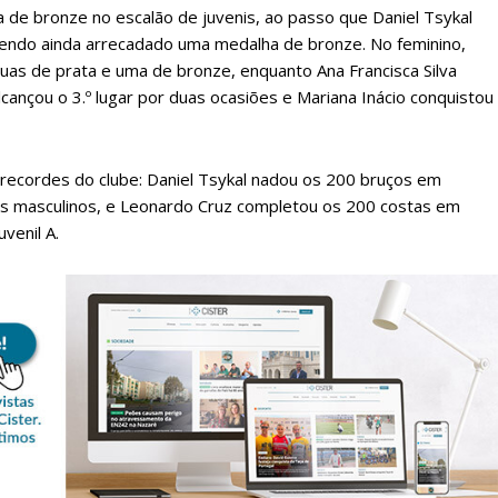
de bronze no escalão de juvenis, ao passo que Daniel Tsykal
tendo ainda arrecadado uma medalha de bronze. No feminino,
as de prata e uma de bronze, enquanto Ana Francisca Silva
lcançou o 3.º lugar por duas ocasiões e Mariana Inácio conquistou
recordes do clube: Daniel Tsykal nadou os 200 bruços em
 masculinos, e Leonardo Cruz completou os 200 costas em
venil A.
lanos de Assinatu
 assinante do Região de Cister e ajude-nos a manter este serviço 
Sendo assinante terá acesso a todos os conteúdos exclusivos e versões digitais.
Escolha o plano de assinatura desejado: