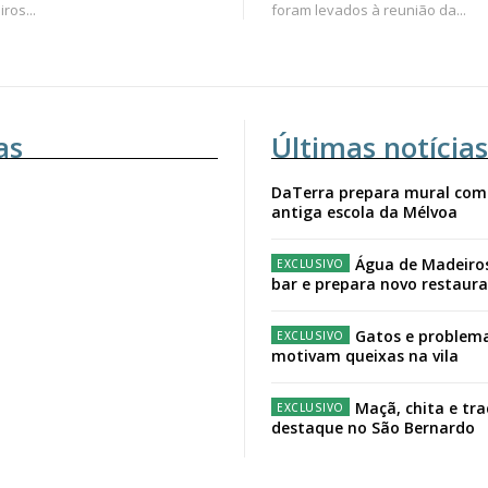
ros...
foram levados à reunião da...
as
Últimas notícias
DaTerra prepara mural com
antiga escola da Mélvoa
Água de Madeiro
bar e prepara novo restaur
Gatos e problema
motivam queixas na vila
Maçã, chita e tr
destaque no São Bernardo