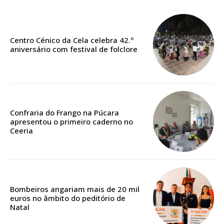
Faça-se assinante do Região de Cister e ajude-nos a manter este serviço
público!
Centro Cénico da Cela celebra 42.º
Sendo assinante terá acesso a todos os conteúdos exclusivos e versões
aniversário com festival de folclore
digitais.
Escolha o plano de assinatura desejado:
Confraria do Frango na Púcara
apresentou o primeiro caderno no
ASSINATURA
Ceeria
IMPRESSA
32
€
12 meses
Bombeiros angariam mais de 20 mil
euros no âmbito do peditório de
Natal
Edição em papel entregue à Quinta-feira em sua