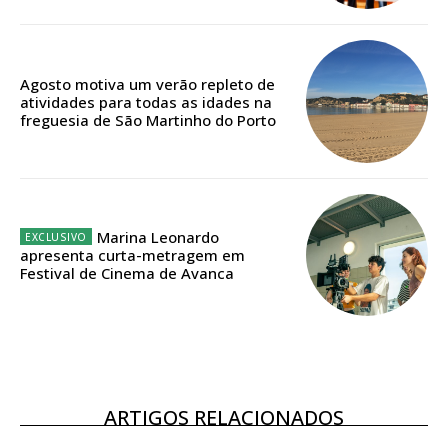
casa
Acesso ao conteúdo online
Acesso aos conteúdos Exclusivos para
Agosto motiva um verão repleto de
assinantes
atividades para todas as idades na
freguesia de São Martinho do Porto
Ofertas para assinatura anual
Escolha o plano
Marina Leonardo
apresenta curta-metragem em
Festival de Cinema de Avanca
ASSINATURA
DIGITAL ANUAL
16
€
12 meses
ARTIGOS RELACIONADOS