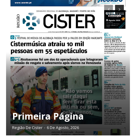
Primeira Página
Planos de Assinatura
Região De Cister
-
6 De Agosto, 2026