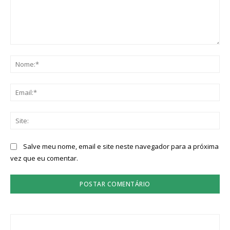
Comentário:
No
Ema
Sit
Salve meu nome, email e site neste navegador para a próxima
vez que eu comentar.