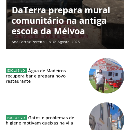
digitais.
Escolha o plano de assinatura desejado:
DaTerra prepara mural
comunitário na antiga
escola da Mélvoa
ASSINATURA
Ana Ferraz Pereira
-
6 De Agosto, 2026
IMPRESSA
32
€
Água de Madeiros
12 meses
recupera bar e prepara novo
restaurante
Edição em papel entregue à Quinta-feira em sua
casa
Acesso ao conteúdo online
Gatos e problemas de
Acesso aos conteúdos Exclusivos para
higiene motivam queixas na vila
assinantes