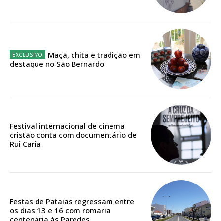
Ofertas para assinatura anual
Escolha o plano
Maçã, chita e tradição em
destaque no São Bernardo
ASSINATURA
DIGITAL ANUAL
16
€
Festival internacional de cinema
cristão conta com documentário de
Rui Caria
12 meses
Acesso ao conteúdo online
Festas de Pataias regressam entre
Acesso aos conteúdos Exclusivos para
os dias 13 e 16 com romaria
assinantes
centenária às Paredes