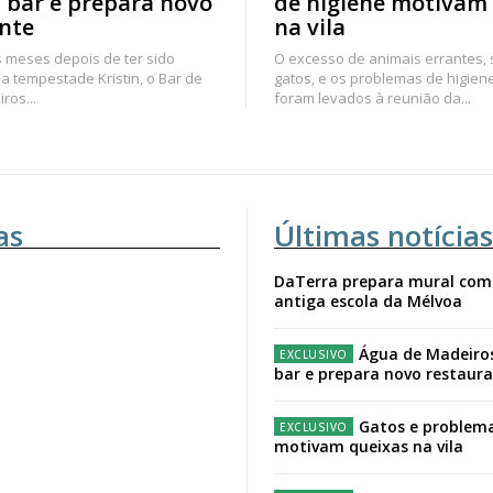
 bar e prepara novo
de higiene motivam
nte
na vila
 meses depois de ter sido
O excesso de animais errantes,
a tempestade Kristin, o Bar de
gatos, e os problemas de higien
ros...
foram levados à reunião da...
as
Últimas notícias
DaTerra prepara mural com
antiga escola da Mélvoa
Água de Madeiro
bar e prepara novo restaur
Gatos e problema
motivam queixas na vila