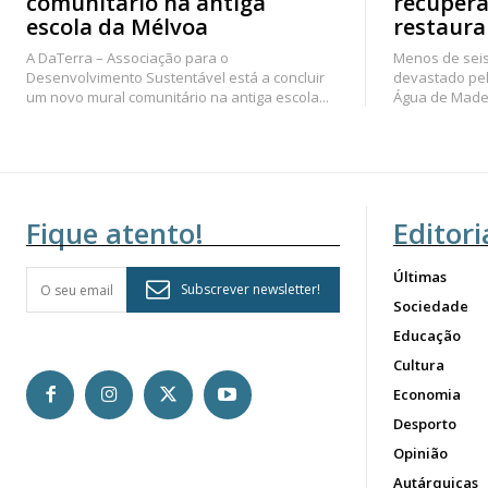
comunitário na antiga
recupera
escola da Mélvoa
restaura
A DaTerra – Associação para o
Menos de seis
Desenvolvimento Sustentável está a concluir
devastado pel
um novo mural comunitário na antiga escola...
Água de Madei
Fique atento!
Editori
Últimas
Subscrever newsletter!
Sociedade
Educação
Cultura
Economia
Desporto
Opinião
Autárquicas