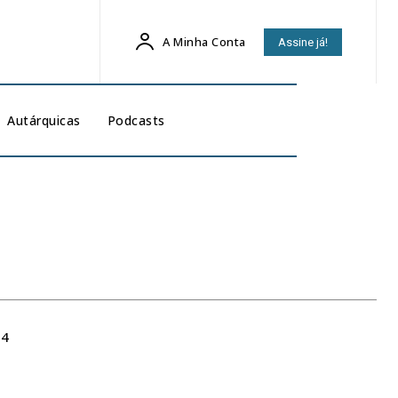
A Minha Conta
Assine já!
Autárquicas
Podcasts
24