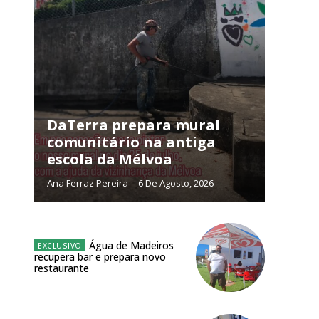
ra
público!
DaTerra prepara mural
comunitário na antiga
escola da Mélvoa
Ana Ferraz Pereira
-
6 De Agosto, 2026
NATURA
L ANUAL
Água de Madeiros
6
€
recupera bar e prepara novo
restaurante
meses