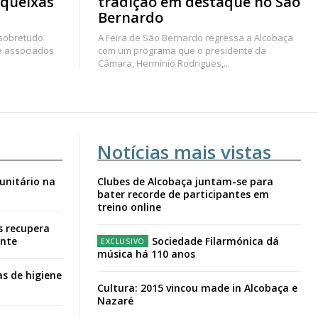
 queixas
tradição em destaque no São
Bernardo
 sobretudo
A Feira de São Bernardo regressa a Alcobaça
e associados
com um programa que o presidente da
Câmara, Hermínio Rodrigues,...
Notícias mais vistas
unitário na
Clubes de Alcobaça juntam-se para
bater recorde de participantes em
treino online
s recupera
ante
Sociedade Filarmónica dá
música há 110 anos
s de higiene
Cultura: 2015 vincou made in Alcobaça e
Nazaré