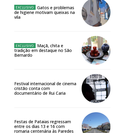
Gatos e problemas
o online
de higiene motivam queixas na
vila
os Exclusivos para
atura anual
Maçã, chita e
tradição em destaque no São
 o plano
Bernardo
Festival internacional de cinema
cristão conta com
documentário de Rui Caria
Festas de Pataias regressam
entre os dias 13 e 16 com
romaria centenária às Paredes