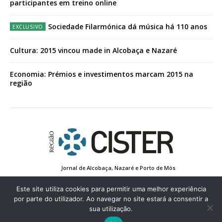
participantes em treino online
Sociedade Filarmónica dá música há 110 anos
Cultura: 2015 vincou made in Alcobaça e Nazaré
Economia: Prémios e investimentos marcam 2015 na
região
Jornal de Alcobaça, Nazaré e Porto de Mós
Estatuto Editorial
Contactos
Política de Privacidade
Conta de Registo
Edição Impressa
Este site utiliza cookies para permitir uma melhor experiência
por parte do utilizador. Ao navegar no site estará a consentir a
sua utilização.
© 2022 Região de Cister - Todos os direitos reservados.