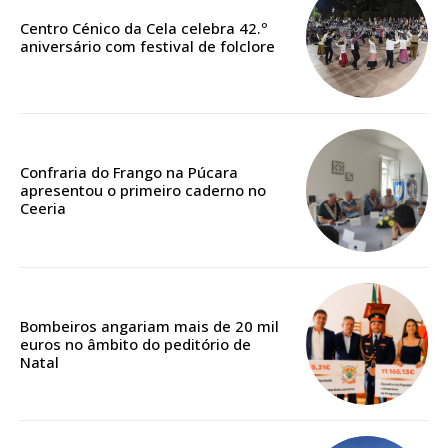
Faça-se assinante do Região de Cister e ajude-nos a manter este serviço
Centro Cénico da Cela celebra 42.º
público!
aniversário com festival de folclore
Sendo assinante terá acesso a todos os conteúdos exclusivos e versões
digitais.
Escolha o plano de assinatura desejado:
Confraria do Frango na Púcara
apresentou o primeiro caderno no
Ceeria
ASSINATURA
IMPRESSA
32
€
Bombeiros angariam mais de 20 mil
12 meses
euros no âmbito do peditório de
Natal
Edição em papel entregue à Quinta-feira em sua
casa