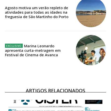
Acesso ao conteúdo online
Agosto motiva um verão repleto de
Acesso aos conteúdos Exclusivos para
atividades para todas as idades na
freguesia de São Martinho do Porto
assinantes
Ofertas para assinatura anual
Escolha o plano
Marina Leonardo
apresenta curta-metragem em
Festival de Cinema de Avanca
ASSINATURA
DIGITAL ANUAL
16
€
ARTIGOS RELACIONADOS
12 meses