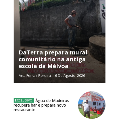
DaTerra prepara mural
comunitário na antiga
escola da Mélvoa
Ana Ferraz Pereira
-
6 De Agosto, 2026
ra
Água de Madeiros
recupera bar e prepara novo
restaurante
público!