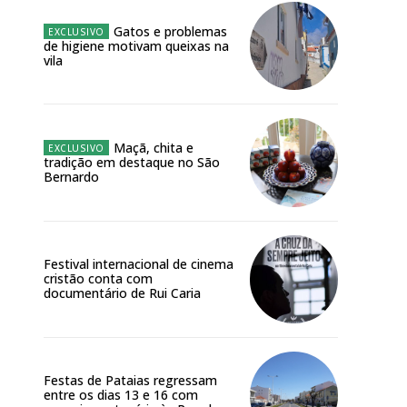
Gatos e problemas
de higiene motivam queixas na
vila
NATURA
L ANUAL
6
€
Maçã, chita e
tradição em destaque no São
Bernardo
meses
o online
os Exclusivos para
Festival internacional de cinema
cristão conta com
documentário de Rui Caria
atura anual
 o plano
Festas de Pataias regressam
entre os dias 13 e 16 com