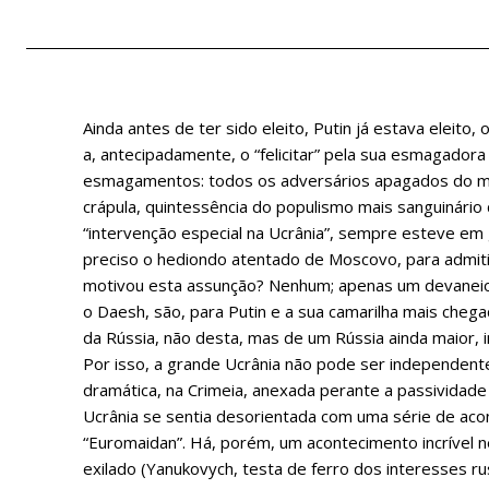
Ainda antes de ter sido eleito, Putin já estava eleito
a, antecipadamente, o “felicitar” pela sua esmagadora 
esmagamentos: todos os adversários apagados do mu
crápula, quintessência do populismo mais sanguinári
“intervenção especial na Ucrânia”, sempre esteve em 
preciso o hediondo atentado de Moscovo, para admitir
motivou esta assunção? Nenhum; apenas um devaneio 
o Daesh, são, para Putin e a sua camarilha mais chega
da Rússia, não desta, mas de um Rússia ainda maior, im
Por isso, a grande Ucrânia não pode ser independent
dramática, na Crimeia, anexada perante a passividade
Ucrânia se sentia desorientada com uma série de aco
“Euromaidan”. Há, porém, um acontecimento incrível n
exilado (Yanukovych, testa de ferro dos interesses rus