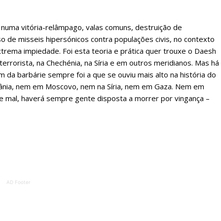
o numa vitória-relâmpago, valas comuns, destruição de
so de misseis hipersónicos contra populações civis, no contexto
trema impiedade. Foi esta teoria e prática quer trouxe o Daesh
rrorista, na Chechénia, na Síria e em outros meridianos. Mas há
 da barbárie sempre foi a que se ouviu mais alto na história do
ânia, nem em Moscovo, nem na Síria, nem em Gaza. Nem em
ue mal, haverá sempre gente disposta a morrer por vingança –
lanos de Assinatu
AD Footer
 assinante do Região de Cister e ajude-nos a manter este serviço 
Sendo assinante terá acesso a todos os conteúdos exclusivos e versões digitais.
Escolha o plano de assinatura desejado: