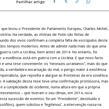
Partilhar artigo:
, o que levou o Presidente do Parlamento Europeu, Charles Michel,
vitória. Na verdade, as vitórias de Putin são feitas de
ndo dos vivos confirmam a completa falta de escrúpulos deste
o dos tempos modernos. Antes de admitir nada mais do que uma
guerra com a Ucrânia, bem antes de 2014. No entanto, foi
 a evidência: está em guerra com a Ucrânia. E que novo facto
e uma tese conveniente: os “neonazis ucranianos”, mais do que
da, a verdadeira encarnação do mal, o perigo maior à existência
perialista, que reponha e alargue as fronteiras da era soviética.
e. A validação desta tese teve uma confirmação promissora, mas
 e a cumplicidade do ocidente, numa altura em que a própria
ntecimentos – que tiveram o seu clímax, em 2014, no/a
esta sucessão de eventos: foi um “Presidente”, destituído e
sófilos), quem solicitou e “legitimou”, a intervenção russa na