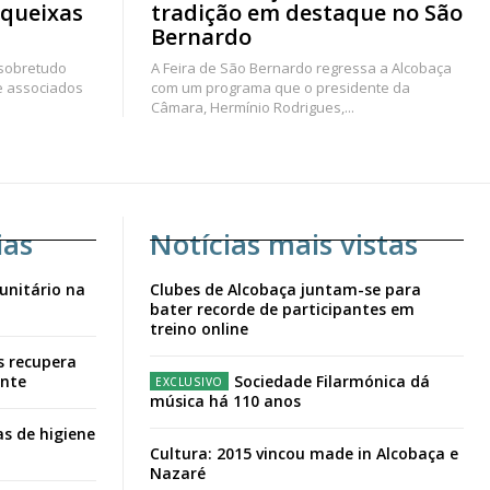
 queixas
tradição em destaque no São
Bernardo
 sobretudo
A Feira de São Bernardo regressa a Alcobaça
e associados
com um programa que o presidente da
Câmara, Hermínio Rodrigues,...
ias
Notícias mais vistas
unitário na
Clubes de Alcobaça juntam-se para
bater recorde de participantes em
treino online
s recupera
ante
Sociedade Filarmónica dá
música há 110 anos
s de higiene
Cultura: 2015 vincou made in Alcobaça e
Nazaré