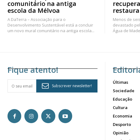
comunitário na antiga
recupera
escola da Mélvoa
restaura
A DaTerra – Associação para o
Menos de seis
Desenvolvimento Sustentável está a concluir
devastado pel
um novo mural comunitário na antiga escola...
Água de Madei
Fique atento!
Editori
Últimas
Subscrever newsletter!
Sociedade
Educação
Cultura
Economia
Desporto
Opinião