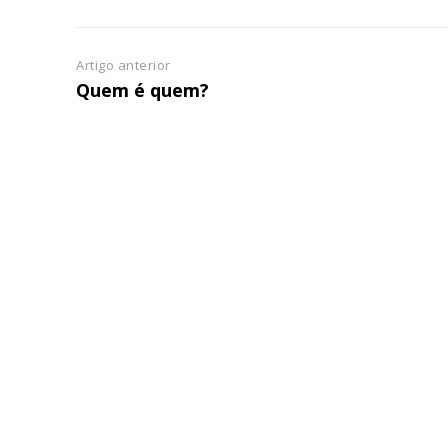
Artigo anterior
ASSIN
Quem é quem?
IMPR
3
12 m
Edição em papel ent
em sua casa
Acesso ao conteúdo
Acesso aos conteúd
assinantes
Ofertas para assina
Escolha