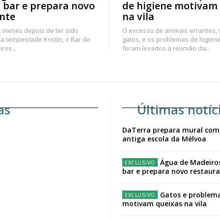
 bar e prepara novo
de higiene motivam
nte
na vila
 meses depois de ter sido
O excesso de animais errantes,
a tempestade Kristin, o Bar de
gatos, e os problemas de higien
ros...
foram levados à reunião da...
as
Últimas notíc
DaTerra prepara mural com
antiga escola da Mélvoa
Água de Madeiro
bar e prepara novo restaur
Gatos e problema
motivam queixas na vila