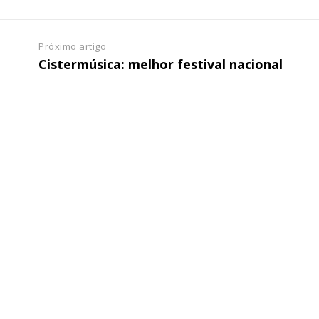
Próximo artigo
ATURA
ASSI
Cistermúsica: melhor festival nacional
ESSA
DIGITA
2
€
1
eses
12 
regue à Quinta-feira
Acesso ao conteúd
Acesso aos conteúd
 online
assinantes
os Exclusivos para
Ofertas para assin
tura anual
Escolha
 o plano