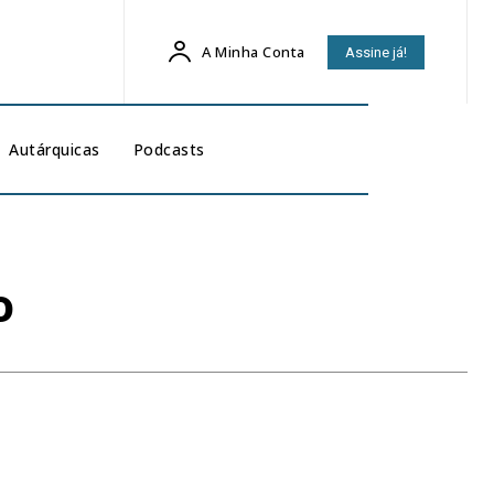
A Minha Conta
Assine já!
Autárquicas
Podcasts
o