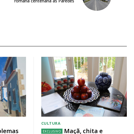
romaria centenária às Paredes
CULTURA
blemas
Maçã, chita e