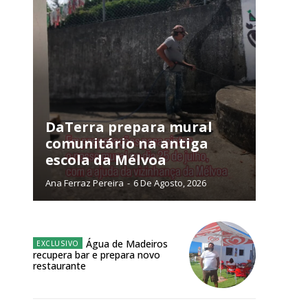
DaTerra prepara mural
comunitário na antiga
escola da Mélvoa
Ana Ferraz Pereira
-
6 De Agosto, 2026
ra
Água de Madeiros
recupera bar e prepara novo
restaurante
público!