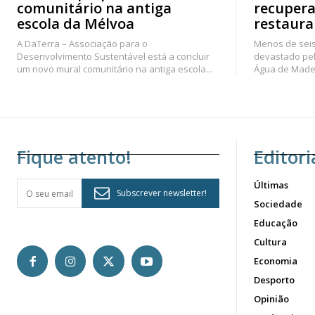
comunitário na antiga
recupera
escola da Mélvoa
restaura
A DaTerra – Associação para o
Menos de seis
Desenvolvimento Sustentável está a concluir
devastado pel
um novo mural comunitário na antiga escola...
Água de Madei
Fique atento!
Editori
Últimas
Subscrever newsletter!
Sociedade
Educação
Cultura
Economia
Desporto
Opinião