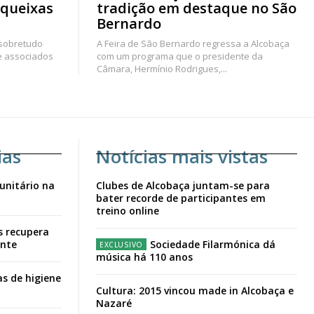
 queixas
tradição em destaque no São
Bernardo
 sobretudo
A Feira de São Bernardo regressa a Alcobaça
e associados
com um programa que o presidente da
Câmara, Hermínio Rodrigues,...
ias
Notícias mais vistas
unitário na
Clubes de Alcobaça juntam-se para
bater recorde de participantes em
treino online
s recupera
ante
Sociedade Filarmónica dá
música há 110 anos
s de higiene
Cultura: 2015 vincou made in Alcobaça e
Nazaré