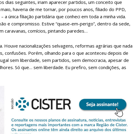
s dias seguintes, iriam aparecer partidos, um conceito que
maio, haveria de me tornar, por poucos anos, filiado do PPD,
 a única filiação partidária que conheci em toda a minha vida.
ixão e compromisso. Estive “quase-em-perigo”, dentro da sede,
em caravanas, comícios, pintando paredes…
. Houve nacionalizações selvagens, reformas agrárias que nada
, confusões. Porém, olhando para o que aconteceu depois de
rtugal sem liberdade, sem partidos, sem democracia, apesar de
hores. Só que… sem liberdade. Eu prefiro, sem condições, as
lanos de Assinatu
 assinante do Região de Cister e ajude-nos a manter este serviço 
Sendo assinante terá acesso a todos os conteúdos exclusivos e versões digitais.
Escolha o plano de assinatura desejado: