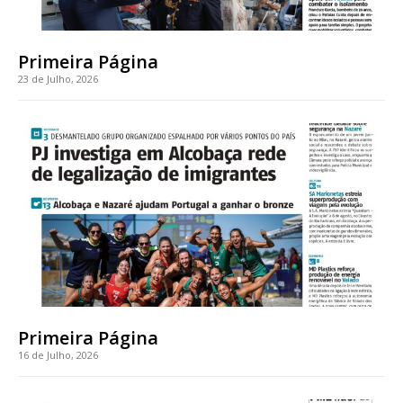
casa
Acesso ao conteúdo online
Acesso aos conteúdos Exclusivos para
Primeira Página
assinantes
23 de Julho, 2026
Ofertas para assinatura anual
Escolha o plano
ASSINATURA
DIGITAL ANUAL
16
€
Primeira Página
12 meses
16 de Julho, 2026