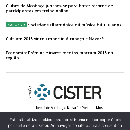
Clubes de Alcobaça juntam-se para bater recorde de
participantes em treino online
Sociedade Filarmónica dá música há 110 anos
Cultura: 2015 vincou made in Alcobaça e Nazaré
Economia: Prémios e investimentos marcam 2015 na
região
Jornal de Alcobaça, Nazaré e Porto de Mós
Estatuto Editorial
Contactos
Política de Privacidade
Conta de Registo
Edição Impressa
Este site utiliza cookies para permitir uma melhor experiência
por parte do utilizador. Ao navegar no site estará a consentir a