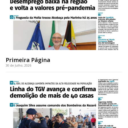
Faça-se assinante do Região de Cister e ajude-nos a manter este serviço
público!
Sendo assinante terá acesso a todos os conteúdos exclusivos e versões
digitais.
Escolha o plano de assinatura desejado:
Primeira Página
30 de Julho, 2026
ASSINATURA
IMPRESSA
32
€
12 meses
Edição em papel entregue à Quinta-feira em sua