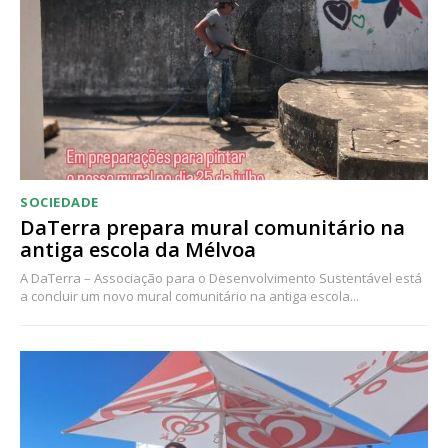
SOCIEDADE
DaTerra prepara mural comunitário na
antiga escola da Mélvoa
A DaTerra – Associação para o Desenvolvimento Sustentável está
a concluir um novo mural comunitário na antiga escola...