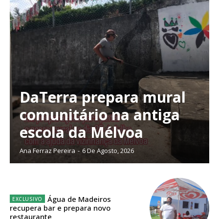
Faça-se assinante do Região de Cister e ajude-nos a manter este serviço
público!
Sendo assinante terá acesso a todos os conteúdos exclusivos e versões
digitais.
Escolha o plano de assinatura desejado:
DaTerra prepara mural
ASSINATURA
comunitário na antiga
IMPRESSA
escola da Mélvoa
32
€
Ana Ferraz Pereira
-
6 De Agosto, 2026
12 meses
Água de Madeiros
Edição em papel entregue à Quinta-feira em sua
recupera bar e prepara novo
casa
restaurante