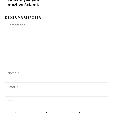
możliwościami.
DEIXE UMA RESPOSTA
Comentário:
No
Ema
Sit