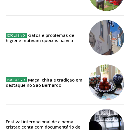
Acesso ao conteúdo online
Acesso aos conteúdos Exclusivos para
assinantes
Ofertas para assinatura anual
Gatos e problemas de
higiene motivam queixas na vila
Escolha o plano
ASSINATURA
Maçã, chita e tradição em
DIGITAL ANUAL
destaque no São Bernardo
16
€
12 meses
Festival internacional de cinema
cristão conta com documentário de