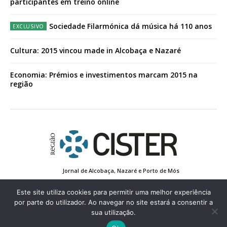
participantes em treino online
Sociedade Filarmónica dá música há 110 anos
Cultura: 2015 vincou made in Alcobaça e Nazaré
Economia: Prémios e investimentos marcam 2015 na
região
Jornal de Alcobaça, Nazaré e Porto de Mós
Estatuto Editorial
Contactos
Política de Privacidade
Conta de Registo
Edição Impressa
Este site utiliza cookies para permitir uma melhor experiência
por parte do utilizador. Ao navegar no site estará a consentir a
sua utilização.
© 2022 Região de Cister - Todos os direitos reservados.