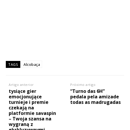
Alcobaça
TAGS
Artigo anterior
Próximo artigo
tysiące gier
“Turno das 6H”
emocjonujące
pedala pela amizade
turnieje i premie
todas as madrugadas
czekają na
platformie savaspin
– Twoja szansa na
wygraną z
ekskluzywnymi