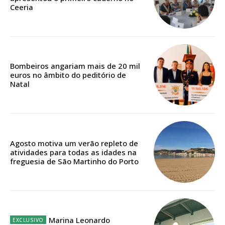
12 meses
Ceeria
Edição em papel entregue à Quinta-feira em sua
casa
Bombeiros angariam mais de 20 mil
Acesso ao conteúdo online
euros no âmbito do peditório de
Natal
Acesso aos conteúdos Exclusivos para
assinantes
Ofertas para assinatura anual
Escolha o plano
Agosto motiva um verão repleto de
atividades para todas as idades na
freguesia de São Martinho do Porto
ASSINATURA
DIGITAL ANUAL
Marina Leonardo