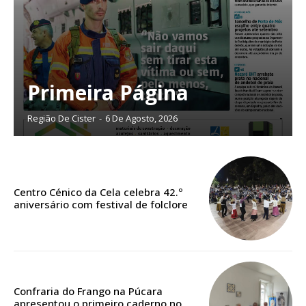
Planos de Assinatura
Primeira Página
Faça-se assinante do Região de Cister e ajude-nos a manter este serviço
público!
Região De Cister
-
6 De Agosto, 2026
Sendo assinante terá acesso a todos os conteúdos exclusivos e versões
digitais.
Escolha o plano de assinatura desejado:
Centro Cénico da Cela celebra 42.º
aniversário com festival de folclore
ASSINATURA
IMPRESSA
32
€
Confraria do Frango na Púcara
apresentou o primeiro caderno no