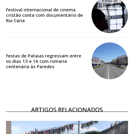
Edição em papel entregue à Quinta-feira em sua
casa
Festival internacional de cinema
cristão conta com documentário de
Acesso ao conteúdo online
Rui Caria
Acesso aos conteúdos Exclusivos para
assinantes
Ofertas para assinatura anual
Escolha o plano
Festas de Pataias regressam entre
os dias 13 e 16 com romaria
centenária às Paredes
ASSINATURA
DIGITAL ANUAL
16
€
ARTIGOS RELACIONADOS
12 meses