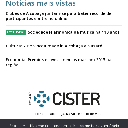
Notícias mais vistas
Clubes de Alcobaça juntam-se para bater recorde de
participantes em treino online
Sociedade Filarmónica dá música há 110 anos
Cultura: 2015 vincou made in Alcobaça e Nazaré
Economia: Prémios e investimentos marcam 2015 na
região
Jornal de Alcobaça, Nazaré e Porto de Mós
Estatuto Editorial
Contactos
Política de Privacidade
Conta de Registo
Edição Impressa
Este site utiliza cookies para permitir uma melhor experiência