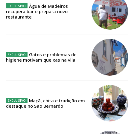
Água de Madeiros
recupera bar e prepara novo
Faça-se assinante do Região de Cister e ajude-nos a manter este serviço
restaurante
público!
Sendo assinante terá acesso a todos os conteúdos exclusivos e versões
digitais.
Escolha o plano de assinatura desejado:
Gatos e problemas de
higiene motivam queixas na vila
ASSINATURA
IMPRESSA
32
€
Maçã, chita e tradição em
destaque no São Bernardo
12 meses