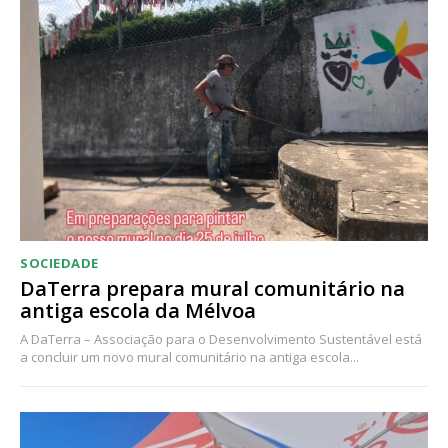
Acesso ao conteúdo online
Acesso aos conteúdos Exclusivos para
assinantes
Ofertas para assinatura anual
Escolha o plano
SOCIEDADE
DaTerra prepara mural comunitário na
antiga escola da Mélvoa
A DaTerra – Associação para o Desenvolvimento Sustentável está
a concluir um novo mural comunitário na antiga escola...