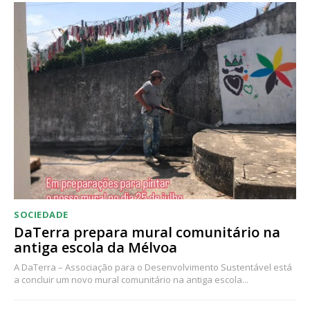
Acesso ao conteúdo online
Acesso aos conteúdos Exclusivos para
assinantes
Ofertas para assinatura anual
Escolha o plano
SOCIEDADE
DaTerra prepara mural comunitário na
antiga escola da Mélvoa
A DaTerra – Associação para o Desenvolvimento Sustentável está
a concluir um novo mural comunitário na antiga escola...