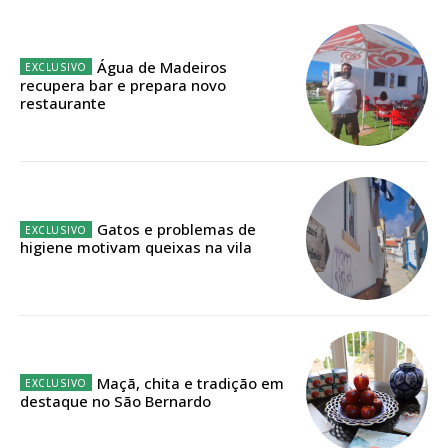
Planos de Assinatura
Faça-se assinante do Região de Cister e ajude-nos a manter este serviço
Água de Madeiros
público!
recupera bar e prepara novo
restaurante
Sendo assinante terá acesso a todos os conteúdos exclusivos e versões
digitais.
Escolha o plano de assinatura desejado:
Gatos e problemas de
higiene motivam queixas na vila
ASSINATURA
IMPRESSA
32
€
Maçã, chita e tradição em
12 meses
destaque no São Bernardo