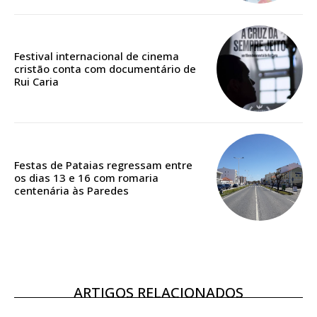
Edição em papel entregue à Quinta-feira em sua
casa
Acesso ao conteúdo online
Festival internacional de cinema
cristão conta com documentário de
Acesso aos conteúdos Exclusivos para
Rui Caria
assinantes
Ofertas para assinatura anual
Escolha o plano
Festas de Pataias regressam entre
os dias 13 e 16 com romaria
centenária às Paredes
ASSINATURA
DIGITAL ANUAL
16
€
ARTIGOS RELACIONADOS
12 meses