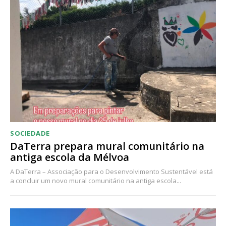
Acesso ao conteúdo online
Acesso aos conteúdos Exclusivos para
assinantes
Ofertas para assinatura anual
Escolha o plano
SOCIEDADE
DaTerra prepara mural comunitário na
antiga escola da Mélvoa
A DaTerra – Associação para o Desenvolvimento Sustentável está
a concluir um novo mural comunitário na antiga escola...