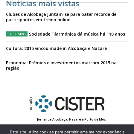
Notícias mais vistas
Clubes de Alcobaça juntam-se para bater recorde de
participantes em treino online
Sociedade Filarmónica dá música há 110 anos
Cultura: 2015 vincou made in Alcobaça e Nazaré
Economia: Prémios e investimentos marcam 2015 na
região
Jornal de Alcobaça, Nazaré e Porto de Mós
Estatuto Editorial
Contactos
Política de Privacidade
Conta de Registo
Edição Impressa
Este site utiliza cookies para permitir uma melhor experiência