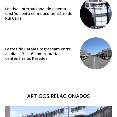
Edição em papel entregue à Quinta-feira em sua
casa
Festival internacional de cinema
Acesso ao conteúdo online
cristão conta com documentário de
Rui Caria
Acesso aos conteúdos Exclusivos para
assinantes
Ofertas para assinatura anual
Escolha o plano
Festas de Pataias regressam entre
os dias 13 e 16 com romaria
centenária às Paredes
ASSINATURA
DIGITAL ANUAL
16
€
ARTIGOS RELACIONADOS
12 meses