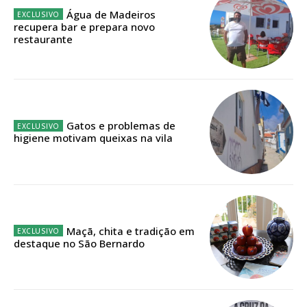
Água de Madeiros
recupera bar e prepara novo
Faça-se assinante do Região de Cister e ajude-nos a manter este serviço
restaurante
público!
Sendo assinante terá acesso a todos os conteúdos exclusivos e versões
digitais.
Escolha o plano de assinatura desejado:
Gatos e problemas de
higiene motivam queixas na vila
ASSINATURA
IMPRESSA
32
€
Maçã, chita e tradição em
destaque no São Bernardo
12 meses