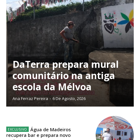
DaTerra prepara mural
comunitário na antiga
escola da Mélvoa
Ana Ferraz Pereira
-
6 De Agosto, 2026
Planos de Assinatura
Água de Madeiros
recupera bar e prepara novo