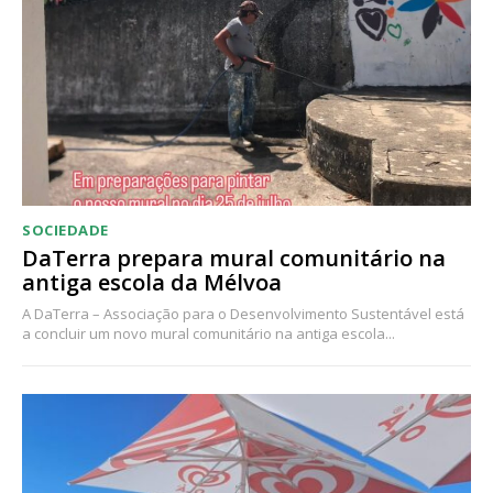
Acesso ao conteúdo online
Acesso aos conteúdos Exclusivos para
assinantes
Ofertas para assinatura anual
Escolha o plano
SOCIEDADE
DaTerra prepara mural comunitário na
antiga escola da Mélvoa
A DaTerra – Associação para o Desenvolvimento Sustentável está
a concluir um novo mural comunitário na antiga escola...