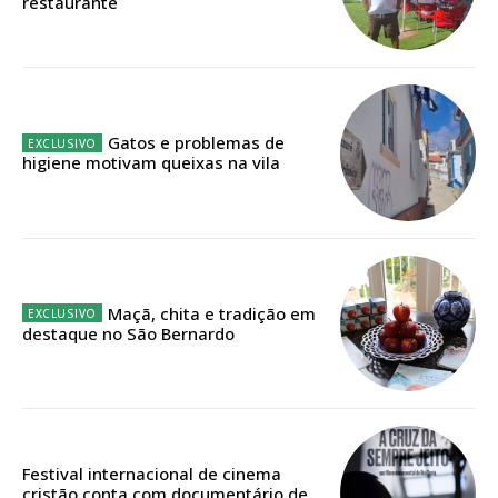
restaurante
Faça-se assinante do Região de Cister e ajude-nos a manter este serviço
público!
Sendo assinante terá acesso a todos os conteúdos exclusivos e versões
digitais.
Escolha o plano de assinatura desejado:
Gatos e problemas de
higiene motivam queixas na vila
ASSINATURA
IMPRESSA
32
€
Maçã, chita e tradição em
destaque no São Bernardo
12 meses
Edição em papel entregue à Quinta-feira em sua
Festival internacional de cinema
casa
cristão conta com documentário de