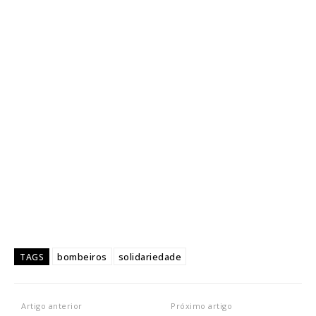
bombeiros
solidariedade
TAGS
Artigo anterior
Próximo artigo