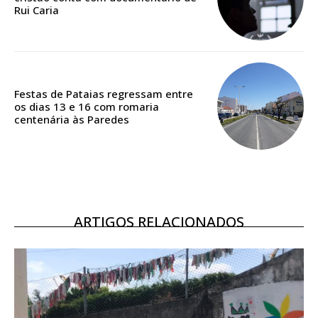
Rui Caria
Acesso ao conteúdo online
Acesso aos conteúdos Exclusivos para
assinantes
Ofertas para assinatura anual
Festas de Pataias regressam entre
os dias 13 e 16 com romaria
Escolha o plano
centenária às Paredes
ASSINATURA
DIGITAL ANUAL
ARTIGOS RELACIONADOS
16
€
12 meses