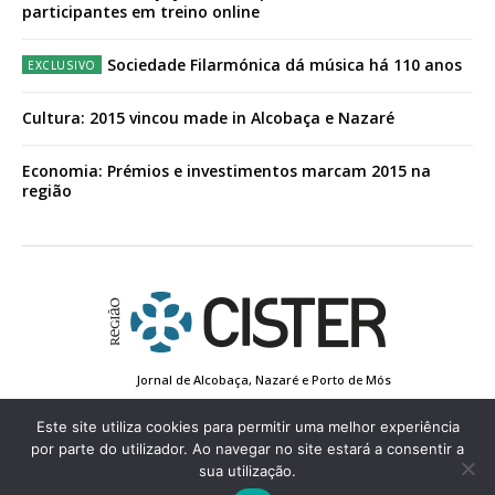
participantes em treino online
Sociedade Filarmónica dá música há 110 anos
Cultura: 2015 vincou made in Alcobaça e Nazaré
Economia: Prémios e investimentos marcam 2015 na
região
Jornal de Alcobaça, Nazaré e Porto de Mós
Estatuto Editorial
Contactos
Política de Privacidade
Conta de Registo
Edição Impressa
Este site utiliza cookies para permitir uma melhor experiência
por parte do utilizador. Ao navegar no site estará a consentir a
sua utilização.
© 2022 Região de Cister - Todos os direitos reservados.