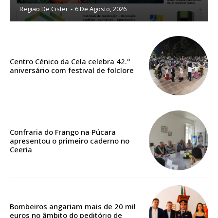
Região De Cister
-
6 De Agosto, 2026
Sendo assinante terá acesso a todos os conteúdos exclusivos e versões
digitais.
Escolha o plano de assinatura desejado:
Centro Cénico da Cela celebra 42.º
aniversário com festival de folclore
ASSINATURA
IMPRESSA
32
€
Confraria do Frango na Púcara
apresentou o primeiro caderno no
12 meses
Ceeria
Edição em papel entregue à Quinta-feira em sua
casa
Bombeiros angariam mais de 20 mil
Acesso ao conteúdo online
euros no âmbito do peditório de