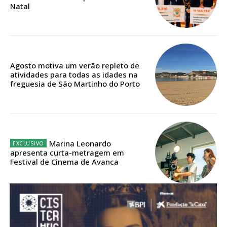
Natal
Acesso aos conteúdos Exclusivos para
assinantes
Ofertas para assinatura anual
Escolha o plano
Agosto motiva um verão repleto de
atividades para todas as idades na
freguesia de São Martinho do Porto
ASSINATURA
DIGITAL ANUAL
16
€
Marina Leonardo
apresenta curta-metragem em
Festival de Cinema de Avanca
12 meses
Acesso ao conteúdo online