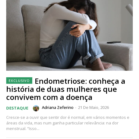
Endometriose: conheça a
história de duas mulheres que
convivem com a doença
Adriana Zeferino
-
21 De Maio, 2026
DESTAQUE
Cresce-se a ouvir que sentir dor é normal, em vários momentos e
áreas da vida, mas num ganha particular relevância: na dor
menstrual. “Isso...