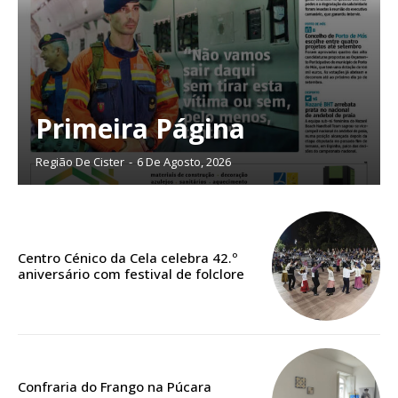
Primeira Página
Região De Cister
-
6 De Agosto, 2026
Centro Cénico da Cela celebra 42.º
Planos de Assinatura
aniversário com festival de folclore
Faça-se assinante do Região de Cister e ajude-nos a manter este serviço
público!
Sendo assinante terá acesso a todos os conteúdos exclusivos e versões
Confraria do Frango na Púcara
digitais.