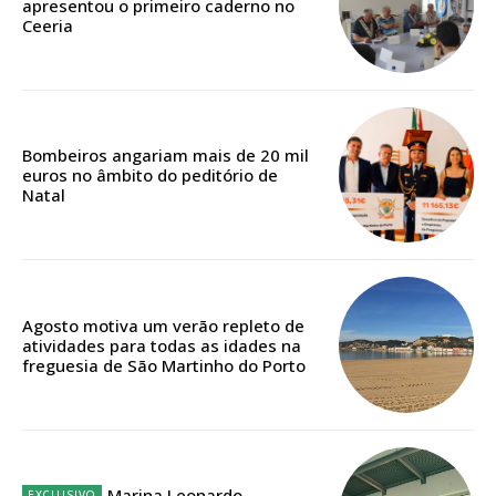
apresentou o primeiro caderno no
Escolha o plano de assinatura desejado:
Ceeria
ASSINATURA
Bombeiros angariam mais de 20 mil
IMPRESSA
euros no âmbito do peditório de
32
€
Natal
12 meses
Agosto motiva um verão repleto de
atividades para todas as idades na
Edição em papel entregue à Quinta-feira em sua
freguesia de São Martinho do Porto
casa
Acesso ao conteúdo online
Acesso aos conteúdos Exclusivos para
assinantes
Marina Leonardo