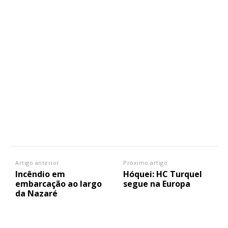
Artigo anterior
Próximo artigo
Incêndio em
Hóquei: HC Turquel
embarcação ao largo
segue na Europa
da Nazaré