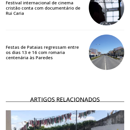
Festival internacional de cinema
cristão conta com documentário de
Rui Caria
ASSINATURA
DIGITAL ANUAL
16
€
Festas de Pataias regressam entre
12 meses
os dias 13 e 16 com romaria
centenária às Paredes
Acesso ao conteúdo online
Acesso aos conteúdos Exclusivos para
assinantes
Ofertas para assinatura anual
ARTIGOS RELACIONADOS
Escolha o plano