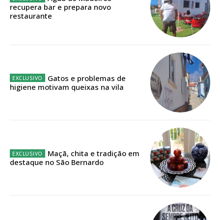
ASSINATURA
recupera bar e prepara novo
restaurante
IMPRESSA
32
€
12 meses
Gatos e problemas de
higiene motivam queixas na vila
Edição em papel entregue à Quinta-feira em sua
casa
Acesso ao conteúdo online
Acesso aos conteúdos Exclusivos para
assinantes
Maçã, chita e tradição em
destaque no São Bernardo
Ofertas para assinatura anual
Escolha o plano