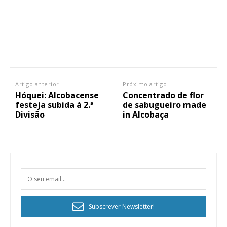
Artigo anterior
Próximo artigo
Hóquei: Alcobacense
Concentrado de flor
festeja subida à 2.ª
de sabugueiro made
Divisão
in Alcobaça
Subscrever Newsletter!