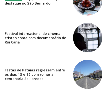
destaque no São Bernardo
Edição em papel entregue à Quinta-feira em sua
casa
Acesso ao conteúdo online
Acesso aos conteúdos Exclusivos para
Festival internacional de cinema
assinantes
cristão conta com documentário de
Rui Caria
Ofertas para assinatura anual
Escolha o plano
Festas de Pataias regressam entre
os dias 13 e 16 com romaria
centenária às Paredes
ASSINATURA
DIGITAL ANUAL
16
€