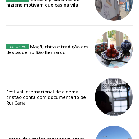
Sendo assinante terá acesso a todos os conteúdos exclusivos e versões
higiene motivam queixas na vila
digitais.
Escolha o plano de assinatura desejado:
Maçã, chita e tradição em
ASSINATURA
destaque no São Bernardo
IMPRESSA
32
€
12 meses
Festival internacional de cinema
cristão conta com documentário de
Rui Caria
Edição em papel entregue à Quinta-feira em sua
casa
Acesso ao conteúdo online
Acesso aos conteúdos Exclusivos para
Festas de Pataias regressam entre