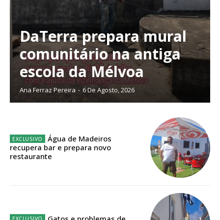
DaTerra prepara mural
comunitário na antiga
escola da Mélvoa
Ana Ferraz Pereira
-
6 De Agosto, 2026
Água de Madeiros
recupera bar e prepara novo
restaurante
Planos de Assinatura
Faça-se assinante do Região de Cister e ajude-nos a manter este serviço
público!
Gatos e problemas de