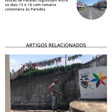
assinantes
os dias 13 e 16 com romaria
Ofertas para assinatura anual
centenária às Paredes
Escolha o plano
ARTIGOS RELACIONADOS
ASSINATURA
DIGITAL ANUAL
16
€
12 meses
Acesso ao conteúdo online
Acesso aos conteúdos Exclusivos para
assinantes