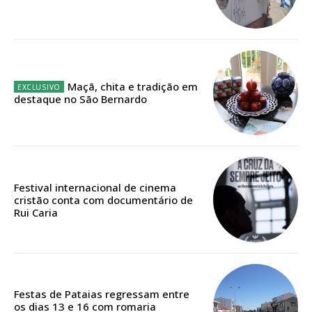
12 meses
Edição em papel entregue à Quinta-feira em sua
Maçã, chita e tradição em
casa
destaque no São Bernardo
Acesso ao conteúdo online
Acesso aos conteúdos Exclusivos para
assinantes
Ofertas para assinatura anual
Festival internacional de cinema
cristão conta com documentário de
Escolha o plano
Rui Caria
ASSINATURA
Festas de Pataias regressam entre
DIGITAL ANUAL
os dias 13 e 16 com romaria