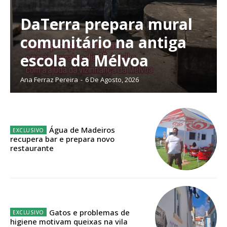
DaTerra prepara mural
comunitário na antiga
Planos de Assinatura
escola da Mélvoa
Ana Ferraz Pereira
-
6 De Agosto, 2026
Faça-se assinante do Região de Cister e ajude-nos a manter este serviço
público!
Sendo assinante terá acesso a todos os conteúdos exclusivos e versões
digitais.
Escolha o plano de assinatura desejado:
Água de Madeiros
recupera bar e prepara novo
restaurante
ASSINATURA
IMPRESSA
32
€
Gatos e problemas de
higiene motivam queixas na vila