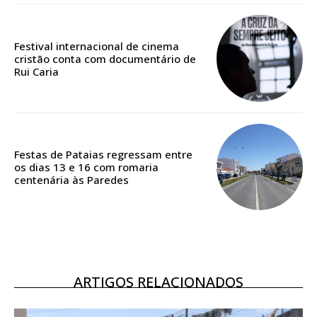
Edição em papel entregue à Quinta-feira em sua
casa
Festival internacional de cinema
Acesso ao conteúdo online
cristão conta com documentário de
Acesso aos conteúdos Exclusivos para
Rui Caria
assinantes
Ofertas para assinatura anual
Escolha o plano
Festas de Pataias regressam entre
os dias 13 e 16 com romaria
centenária às Paredes
ASSINATURA
DIGITAL ANUAL
16
€
ARTIGOS RELACIONADOS
12 meses