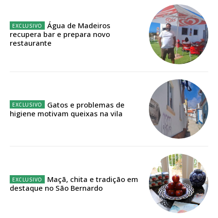
Planos de Assinatura
Água de Madeiros
Faça-se assinante do Região de Cister e ajude-nos a manter este serviço
recupera bar e prepara novo
público!
restaurante
Sendo assinante terá acesso a todos os conteúdos exclusivos e versões
digitais.
Escolha o plano de assinatura desejado:
Gatos e problemas de
higiene motivam queixas na vila
ASSINATURA
IMPRESSA
32
€
Maçã, chita e tradição em
12 meses
destaque no São Bernardo