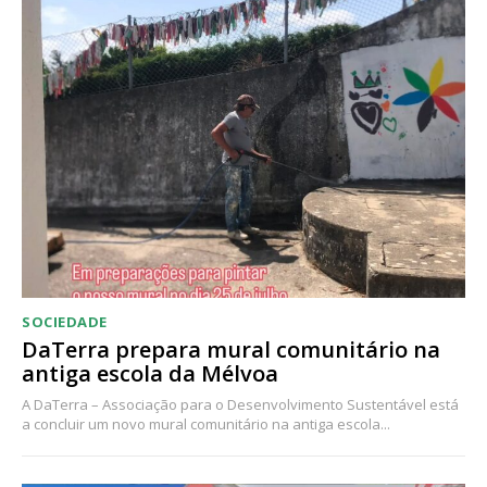
Acesso ao conteúdo online
Acesso aos conteúdos Exclusivos para
assinantes
Ofertas para assinatura anual
Escolha o plano
SOCIEDADE
DaTerra prepara mural comunitário na
antiga escola da Mélvoa
A DaTerra – Associação para o Desenvolvimento Sustentável está
a concluir um novo mural comunitário na antiga escola...