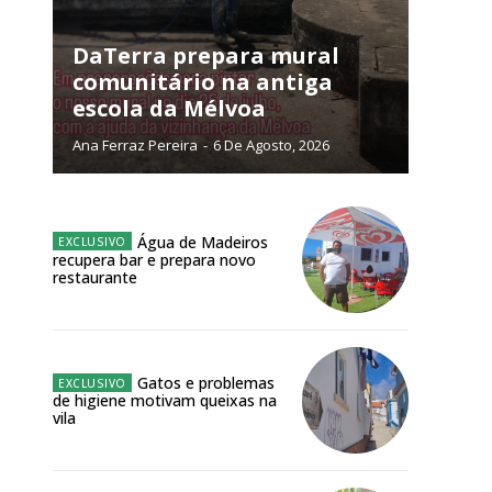
NATURA
L ANUAL
DaTerra prepara mural
comunitário na antiga
6
€
escola da Mélvoa
Ana Ferraz Pereira
-
6 De Agosto, 2026
meses
o online
Água de Madeiros
os Exclusivos para
recupera bar e prepara novo
restaurante
atura anual
 o plano
Gatos e problemas
de higiene motivam queixas na
vila