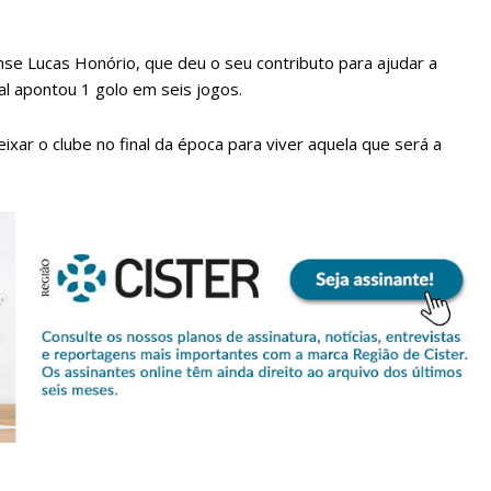
se Lucas Honório, que deu o seu contributo para ajudar a
ual apontou 1 golo em seis jogos.
ixar o clube no final da época para viver aquela que será a
lanos de Assinatu
 assinante do Região de Cister e ajude-nos a manter este serviço 
Sendo assinante terá acesso a todos os conteúdos exclusivos e versões digitais.
Escolha o plano de assinatura desejado: