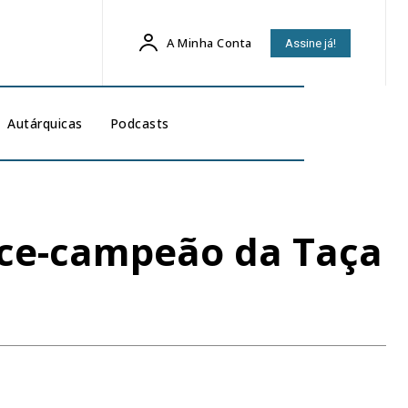
A Minha Conta
Assine já!
Autárquicas
Podcasts
ice-campeão da Taça