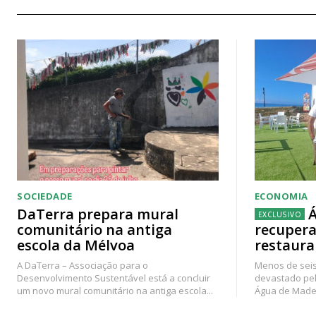
SOCIEDADE
ECONOMIA
DaTerra prepara mural
Á
comunitário na antiga
recupera
escola da Mélvoa
restaura
A DaTerra – Associação para o
Menos de seis
Desenvolvimento Sustentável está a concluir
devastado pel
um novo mural comunitário na antiga escola...
Água de Madei