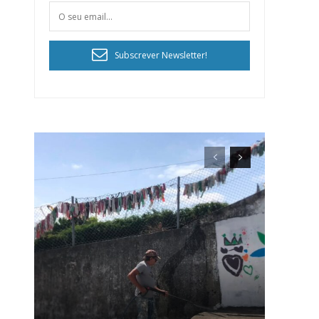
Subscrever Newsletter!
ra
público!