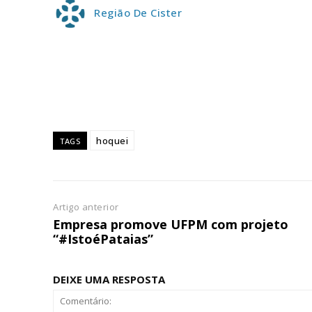
Região De Cister
ASSIN
IMPR
3
12 m
Edição em papel ent
hoquei
TAGS
em sua casa
Acesso ao conteúdo
Acesso aos conteúd
assinantes
Artigo anterior
Empresa promove UFPM com projeto
Ofertas para assina
“#IstoéPataias”
Escolha
DEIXE UMA RESPOSTA