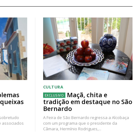
CULTURA
blemas
Maçã, chita e
 queixas
tradição em destaque no São
Bernardo
 sobretudo
A Feira de São Bernardo regressa a Alcobaça
e associados
com um programa que o presidente da
Câmara, Hermínio Rodrigues,...