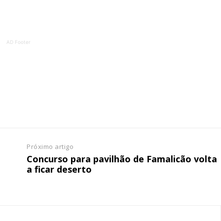
ATURA
ASSI
ESSA
DIGITA
2
€
1
AD Footer
eses
12 
regue à Quinta-feira
Acesso ao conteúd
Acesso aos conteúd
 online
assinantes
os Exclusivos para
Ofertas para assin
Próximo artigo
Concurso para pavilhão de Famalicão volta
tura anual
Escolha
a ficar deserto
 o plano