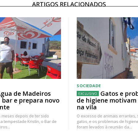
ARTIGOS RELACIONADOS
SOCIEDADE
gua de Madeiros
Gatos e pro
 bar e prepara novo
de higiene motivam
nte
na vila
 meses depois de ter sido
O excesso de animais errantes,
a tempestade Kristin, o Bar de
gatos, e os problemas de higien
ros...
foram levados à reunião da...