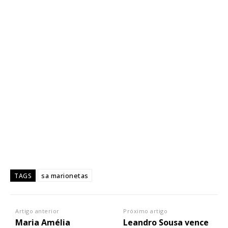
sa marionetas
TAGS
Artigo anterior
Próximo artigo
Maria Amélia
Leandro Sousa vence