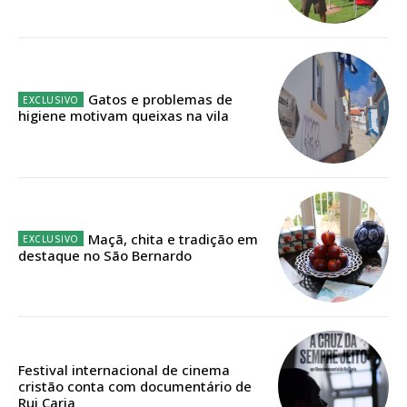
Faça-se assinante do Região de Cister e ajude-nos a manter este serviço
público!
Sendo assinante terá acesso a todos os conteúdos exclusivos e versões
digitais.
Escolha o plano de assinatura desejado:
Gatos e problemas de
higiene motivam queixas na vila
ASSINATURA
IMPRESSA
32
€
Maçã, chita e tradição em
destaque no São Bernardo
12 meses
Festival internacional de cinema
Edição em papel entregue à Quinta-feira em sua
cristão conta com documentário de
casa
Rui Caria