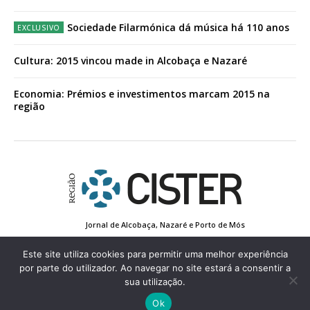
Sociedade Filarmónica dá música há 110 anos
Cultura: 2015 vincou made in Alcobaça e Nazaré
Economia: Prémios e investimentos marcam 2015 na
região
Jornal de Alcobaça, Nazaré e Porto de Mós
Estatuto Editorial
Contactos
Política de Privacidade
Conta de Registo
Edição Impressa
Este site utiliza cookies para permitir uma melhor experiência
por parte do utilizador. Ao navegar no site estará a consentir a
sua utilização.
© 2022 Região de Cister - Todos os direitos reservados.
Ok