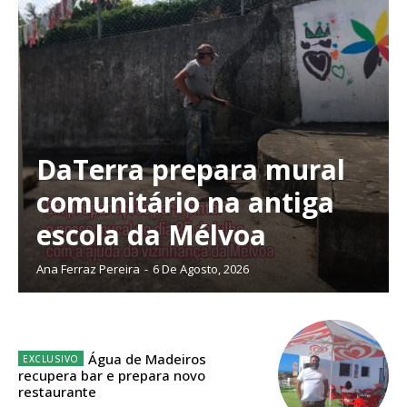
DaTerra prepara mural
comunitário na antiga
escola da Mélvoa
Ana Ferraz Pereira
-
6 De Agosto, 2026
Planos de Assinatura
Água de Madeiros
recupera bar e prepara novo
restaurante