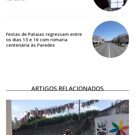
Acesso ao conteúdo online
Acesso aos conteúdos Exclusivos para
assinantes
Ofertas para assinatura anual
Festas de Pataias regressam entre
os dias 13 e 16 com romaria
Escolha o plano
centenária às Paredes
ASSINATURA
DIGITAL ANUAL
ARTIGOS RELACIONADOS
16
€
12 meses