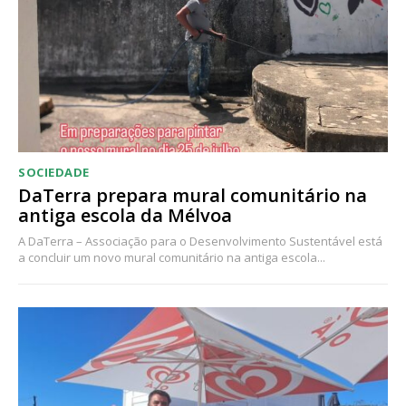
Acesso ao conteúdo online
Acesso aos conteúdos Exclusivos para
assinantes
Ofertas para assinatura anual
Escolha o plano
SOCIEDADE
DaTerra prepara mural comunitário na
antiga escola da Mélvoa
A DaTerra – Associação para o Desenvolvimento Sustentável está
a concluir um novo mural comunitário na antiga escola...