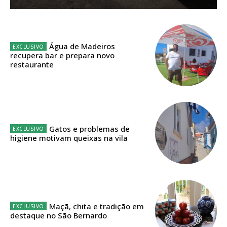
Sendo assinante terá acesso a todos os conteúdos exclusivos e versões
digitais.
Escolha o plano de assinatura desejado:
Água de Madeiros
recupera bar e prepara novo
restaurante
ASSINATURA
IMPRESSA
32
€
Gatos e problemas de
higiene motivam queixas na vila
12 meses
Edição em papel entregue à Quinta-feira em sua
casa
Maçã, chita e tradição em
destaque no São Bernardo
Acesso ao conteúdo online