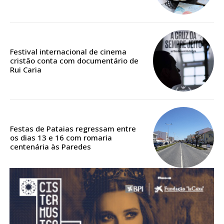
Acesso aos conteúdos Exclusivos para
assinantes
Ofertas para assinatura anual
Festival internacional de cinema
Escolha o plano
cristão conta com documentário de
Rui Caria
ASSINATURA
DIGITAL ANUAL
Festas de Pataias regressam entre
16
€
os dias 13 e 16 com romaria
centenária às Paredes
12 meses
Acesso ao conteúdo online
Acesso aos conteúdos Exclusivos para