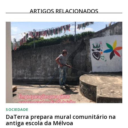
12 meses
ARTIGOS RELACIONADOS
Acesso ao conteúdo online
Acesso aos conteúdos Exclusivos para
assinantes
Ofertas para assinatura anual
Escolha o plano
SOCIEDADE
DaTerra prepara mural comunitário na
antiga escola da Mélvoa