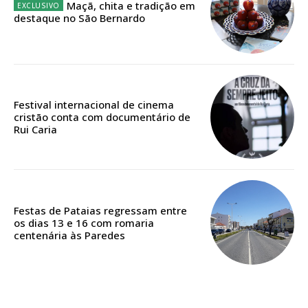
Maçã, chita e tradição em
destaque no São Bernardo
Edição em papel entregue à Quinta-feira em sua
casa
Acesso ao conteúdo online
Acesso aos conteúdos Exclusivos para
Festival internacional de cinema
assinantes
cristão conta com documentário de
Ofertas para assinatura anual
Rui Caria
Escolha o plano
Festas de Pataias regressam entre
os dias 13 e 16 com romaria
centenária às Paredes
ASSINATURA
DIGITAL ANUAL
16
€