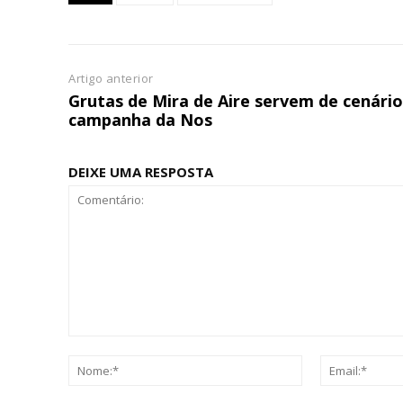
ASSIN
IMPR
3
Artigo anterior
Grutas de Mira de Aire servem de cenário
campanha da Nos
12 m
DEIXE UMA RESPOSTA
Edição em papel ent
em sua casa
Acesso ao conteúdo
Acesso aos conteúd
assinantes
Ofertas para assina
Escolha
Comentário:
Nome:*