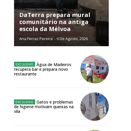
NATURA
L ANUAL
DaTerra prepara mural
comunitário na antiga
6
€
escola da Mélvoa
Ana Ferraz Pereira
-
6 De Agosto, 2026
meses
o online
Água de Madeiros
os Exclusivos para
recupera bar e prepara novo
restaurante
atura anual
 o plano
Gatos e problemas
de higiene motivam queixas na
vila
Site: