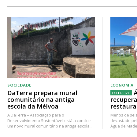
SOCIEDADE
ECONOMIA
DaTerra prepara mural
Á
comunitário na antiga
recupera
escola da Mélvoa
restaura
A DaTerra – Associação para o
Menos de seis
Desenvolvimento Sustentável está a concluir
devastado pel
um novo mural comunitário na antiga escola...
Água de Madei