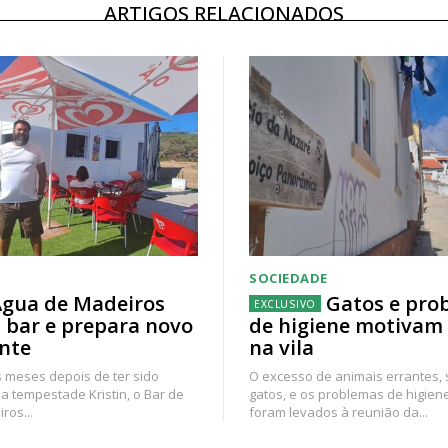
ARTIGOS RELACIONADOS
SOCIEDADE
gua de Madeiros
Gatos e pro
 bar e prepara novo
de higiene motivam
nte
na vila
 meses depois de ter sido
O excesso de animais errantes,
a tempestade Kristin, o Bar de
gatos, e os problemas de higien
ros...
foram levados à reunião da...