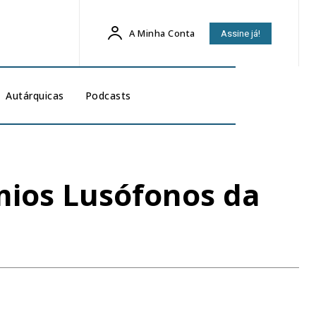
A Minha Conta
Assine já!
Autárquicas
Podcasts
mios Lusófonos da