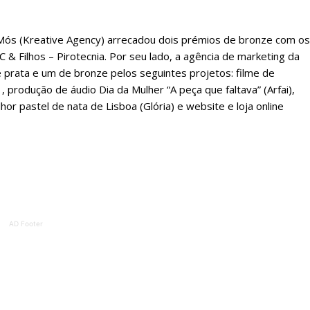
 Mós (Kreative Agency) arrecadou dois prémios de bronze com os
 Filhos – Pirotecnia. Por seu lado, a agência de marketing da
e prata e um de bronze pelos seguintes projetos: filme de
, produção de áudio Dia da Mulher “A peça que faltava” (Arfai),
hor pastel de nata de Lisboa (Glória) e website e loja online
lanos de Assinatu
AD Footer
 assinante do Região de Cister e ajude-nos a manter este serviço 
Sendo assinante terá acesso a todos os conteúdos exclusivos e versões digitais.
Escolha o plano de assinatura desejado: