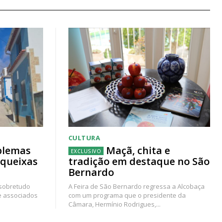
CULTURA
blemas
Maçã, chita e
 queixas
tradição em destaque no São
Bernardo
 sobretudo
A Feira de São Bernardo regressa a Alcobaça
e associados
com um programa que o presidente da
Câmara, Hermínio Rodrigues,...