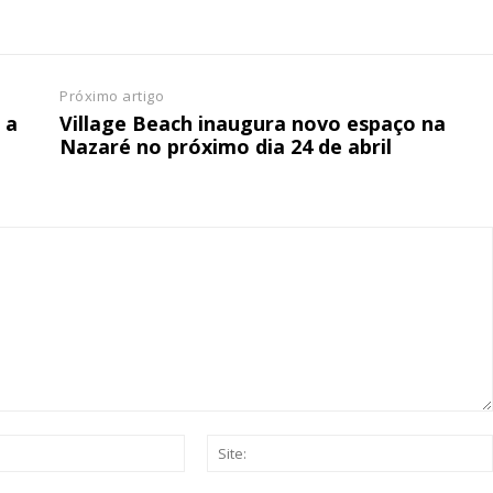
ATURA
ASSI
ESSA
DIGITA
2
€
1
Próximo artigo
 a
Village Beach inaugura novo espaço na
Nazaré no próximo dia 24 de abril
eses
12 
regue à Quinta-feira
Acesso ao conteúd
Acesso aos conteúd
 online
assinantes
os Exclusivos para
Ofertas para assin
tura anual
Escolha
 o plano
Email:*