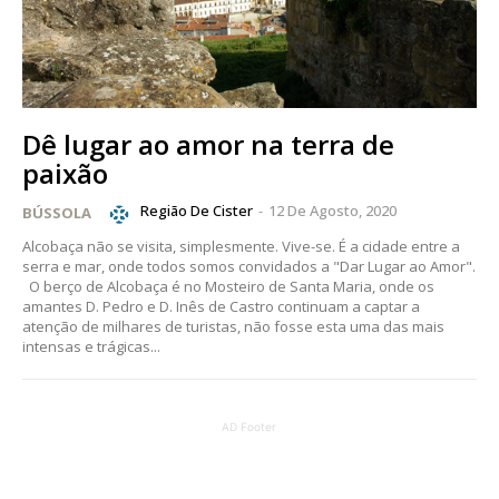
IMPRESSA
32
€
12 meses
Dê lugar ao amor na terra de
paixão
Região De Cister
-
12 De Agosto, 2020
BÚSSOLA
Edição em papel entregue à Quinta-feira em sua
casa
Alcobaça não se visita, simplesmente. Vive-se. É a cidade entre a
serra e mar, onde todos somos convidados a "Dar Lugar ao Amor".
Acesso ao conteúdo online
O berço de Alcobaça é no Mosteiro de Santa Maria, onde os
Acesso aos conteúdos Exclusivos para
amantes D. Pedro e D. Inês de Castro continuam a captar a
assinantes
atenção de milhares de turistas, não fosse esta uma das mais
intensas e trágicas...
Ofertas para assinatura anual
Escolha o plano
AD Footer