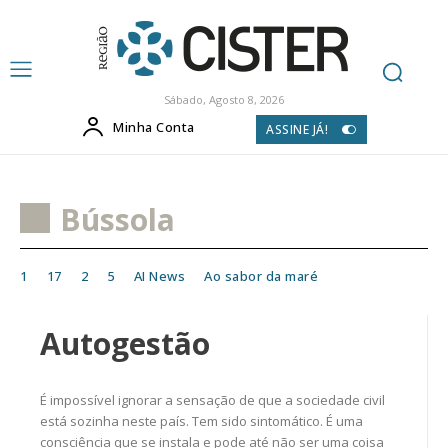
Sábado, Agosto 8, 2026
Minha Conta
ASSINE JÁ!
Bússola
1
17
2
5
AI News
Ao sabor da maré
Autogestão
É impossível ignorar a sensação de que a sociedade civil
está sozinha neste país. Tem sido sintomático. É uma
consciência que se instala e pode até não ser uma coisa