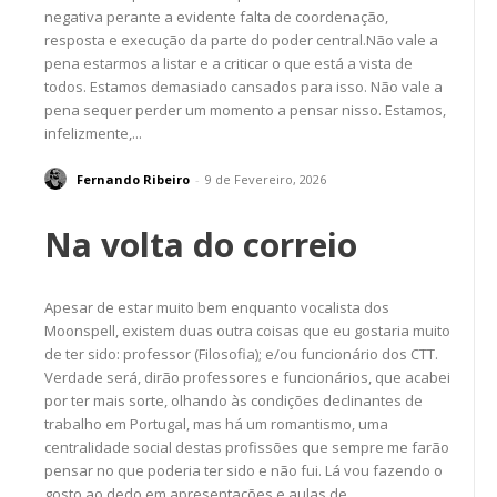
negativa perante a evidente falta de coordenação,
resposta e execução da parte do poder central.Não vale a
pena estarmos a listar e a criticar o que está a vista de
todos. Estamos demasiado cansados para isso. Não vale a
pena sequer perder um momento a pensar nisso. Estamos,
infelizmente,...
Fernando Ribeiro
-
9 de Fevereiro, 2026
Na volta do correio
Apesar de estar muito bem enquanto vocalista dos
Moonspell, existem duas outra coisas que eu gostaria muito
de ter sido: professor (Filosofia); e/ou funcionário dos CTT.
Verdade será, dirão professores e funcionários, que acabei
por ter mais sorte, olhando às condições declinantes de
trabalho em Portugal, mas há um romantismo, uma
centralidade social destas profissões que sempre me farão
pensar no que poderia ter sido e não fui. Lá vou fazendo o
gosto ao dedo em apresentações e aulas de...