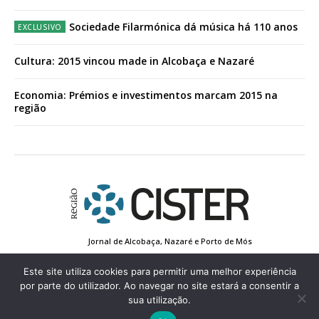
Sociedade Filarmónica dá música há 110 anos
Cultura: 2015 vincou made in Alcobaça e Nazaré
Economia: Prémios e investimentos marcam 2015 na
região
Jornal de Alcobaça, Nazaré e Porto de Mós
Estatuto Editorial
Contactos
Política de Privacidade
Conta de Registo
Edição Impressa
Este site utiliza cookies para permitir uma melhor experiência
por parte do utilizador. Ao navegar no site estará a consentir a
sua utilização.
© 2022 Região de Cister - Todos os direitos reservados.