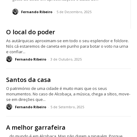
Fernando Ribeiro
-
5 de Dezembro, 2025
O local do poder
As autárquicas aproximam-se em todo o seu esplendor e folclore.
Nós cá estaremos de caneta em punho para botar o voto na urna
e confiar...
Fernando Ribeiro
-
3 de Outubro, 2025
Santos da casa
O património de uma cidade é muito mais que os seus
monumentos. No caso de Alcobaça, a música, chega a sítios, move-
se em direções que...
Fernando Ribeiro
-
5 de Setembro, 2025
A melhor garrafeira
…do mundo é em Alcobaça. Mas não digam a ninguém. Porque