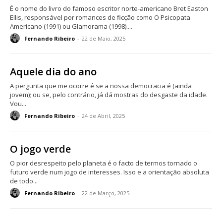
É o nome do livro do famoso escritor norte-americano Bret Easton
Ellis, responsável por romances de ficção como O Psicopata
Americano (1991) ou Glamorama (1998)....
Fernando Ribeiro
-
22 de Maio, 2025
Aquele dia do ano
A pergunta que me ocorre é se a nossa democracia é (ainda
jovem); ou se, pelo contrário, já dá mostras do desgaste da idade.
Vou...
Fernando Ribeiro
-
24 de Abril, 2025
O jogo verde
O pior desrespeito pelo planeta é o facto de termos tornado o
futuro verde num jogo de interesses. Isso e a orientação absoluta
de todo...
Fernando Ribeiro
-
22 de Março, 2025