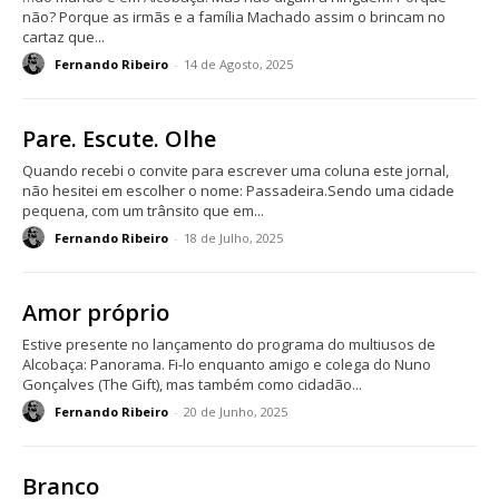
não? Porque as irmãs e a família Machado assim o brincam no
cartaz que...
Fernando Ribeiro
-
14 de Agosto, 2025
Pare. Escute. Olhe
Quando recebi o convite para escrever uma coluna este jornal,
não hesitei em escolher o nome: Passadeira.Sendo uma cidade
pequena, com um trânsito que em...
Fernando Ribeiro
-
18 de Julho, 2025
Amor próprio
Estive presente no lançamento do programa do multiusos de
Alcobaça: Panorama. Fi-lo enquanto amigo e colega do Nuno
Gonçalves (The Gift), mas também como cidadão...
Fernando Ribeiro
-
20 de Junho, 2025
Branco