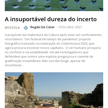
A insuportável dureza do incerto
Região De Cister
-
19 De Abril, 2021
BÚSSOLA
A propósito da reabertura da Cultura após mais um confinamento,
recordamos "Um festival em tempo de pandemia” projecto
Planos de Assinatura
fotográfico baseado na realização do Cistermúsica 2020, que
agora procura escrever novos capítulos. O ser humano prospera
no conforto e na estabilidade. Há até investigadores que
defendem que somos uma espécie preguiçosa e carente de
Faça-se assinante do Região de Cister e ajude-nos a manter este serviço
gratificação instantânea. Não vou tão longe, apesar de
público!
reconhecer...
Sendo assinante terá acesso a todos os conteúdos exclusivos e versões
digitais.
Escolha o plano de assinatura desejado:
ASSINATURA